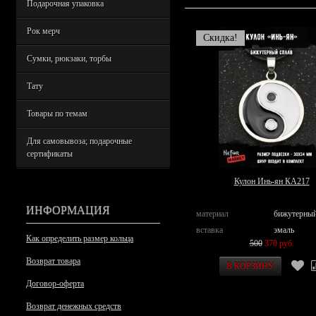
Подарочная упаковка
Рок мерч
Скидка!
Сумки, рюкзаки, торбы
Тату
Товары по темам
Для самовывоза; подарочные
сертификаты
Кулон Инь-ян КА217
ИНФОРМАЦИЯ
материал
бижутерный
вставка
эмаль
Как определить размер кольца
500
370 руб.
Возврат товара
Договор-оферта
Возврат денежных средств