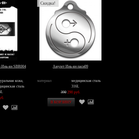
Скидка!
й Инь-ян SBR004
Амулет Инь-ян паси09
туральная кожа,
материал
медицинская сталь
дицинская сталь
316L
6L
390
290 руб.
уб.