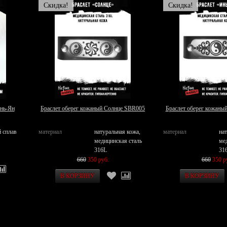
Скидка!
Скидка!
нь-Ян
Браслет оберег кожаный Солнце SBR005
Браслет оберег кожаны
 сплав
материал
натуральная кожа,
материал
на
медицинская сталь
ме
316L
31
660
350 руб.
660
350 р