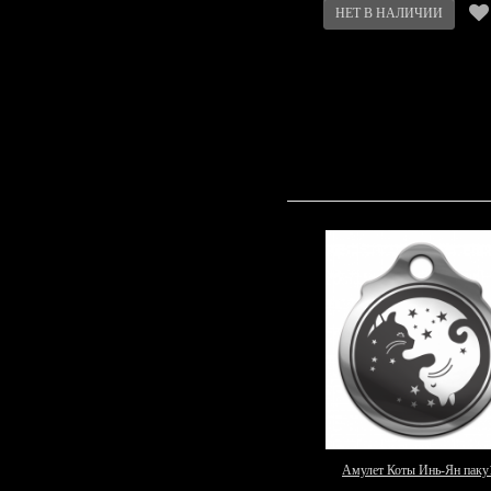
Амулет Коты Инь-Ян паку