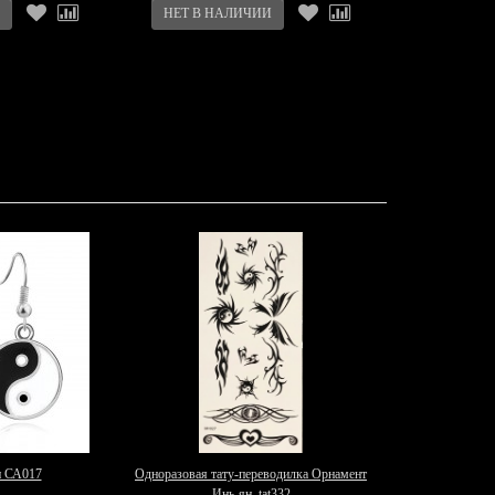
н СА017
Одноразовая тату-переводилка Орнамент
Инь-ян. tat332