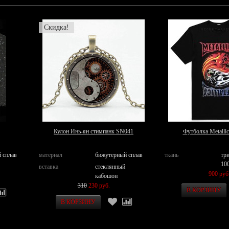
Скидка!
Кулон Инь-ян стимпанк SN041
Футболка Metalli
 сплав
материал
бижутерный сплав
ткань
тр
10
вставка
стеклянный
900 руб
кабошон
310
230 руб.