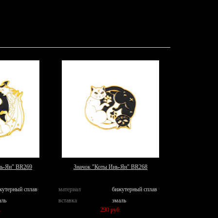
нь-Ян" BR269
Значок "Коты Инь-Ян" BR268
жутерный сплав
материал
бижутерный сплав
аль
вставка
эмаль
.
290 руб.