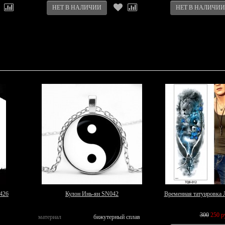
426
Кулон Инь-ян SN042
Временная татуировка 
300
250 р
материал
бижутерный сплав