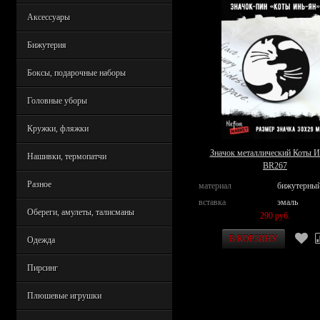
Аксессуары
Бижутерия
Боксы, подарочные наборы
Головные уборы
Кружки, фляжки
Значок металлический Коты И
Нашивки, термопатчи
BR267
Разное
материал
бижутерный
вставка
эмаль
Обереги, амулеты, талисманы
290 руб.
Одежда
Пирсинг
Плюшевые игрушки