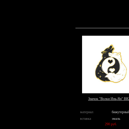
Значок "Волки Инь-Ян" BR
материал
бижутерный
вставка
эмаль
290 руб.