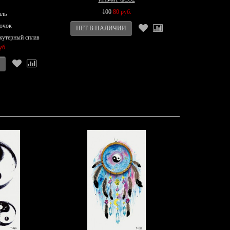
100
80 руб.
аль
ючок
жутерный сплав
уб.