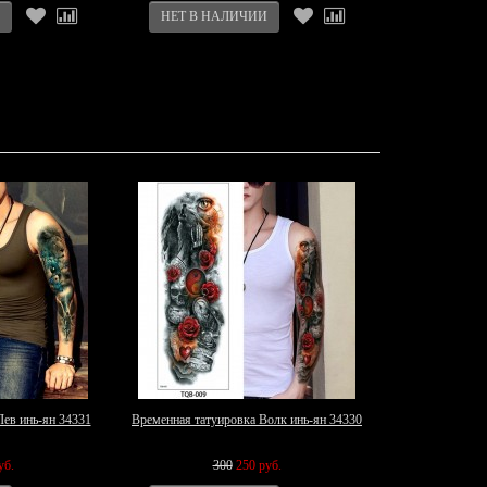
Лев инь-ян 34331
Временная татуировка Волк инь-ян 34330
уб.
300
250 руб.