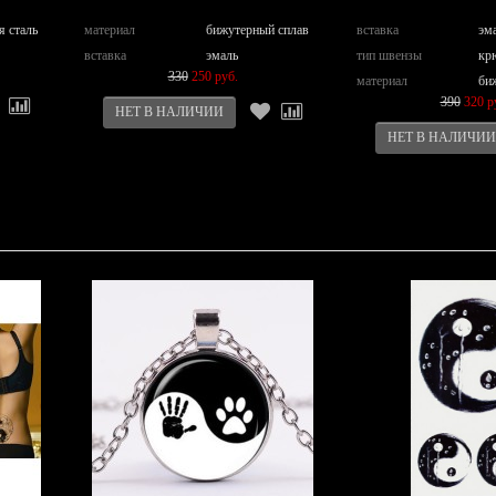
я сталь
материал
бижутерный сплав
вставка
эм
вставка
эмаль
тип швензы
кр
330
250 руб.
материал
би
390
320 р