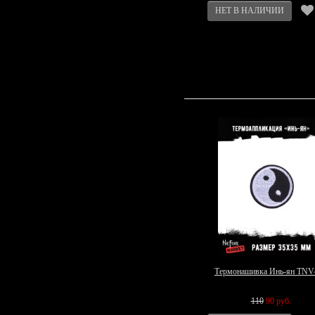
Термонашивка Инь-ян TNV
110
90 руб.