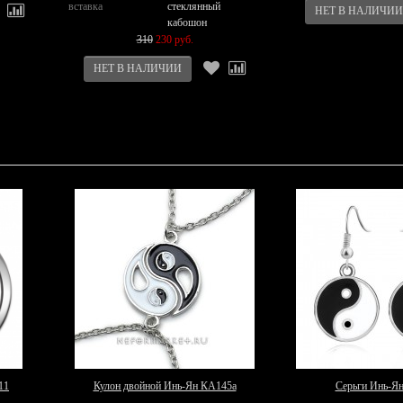
вставка
стеклянный
кабошон
310
230 руб.
11
Кулон двойной Инь-Ян КА145а
Серьги Инь-Я