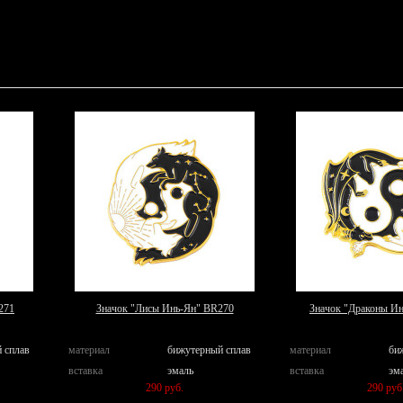
271
Значок "Лисы Инь-Ян" BR270
Значок "Драконы И
 сплав
материал
бижутерный сплав
материал
би
вставка
эмаль
вставка
эм
290 руб.
290 руб