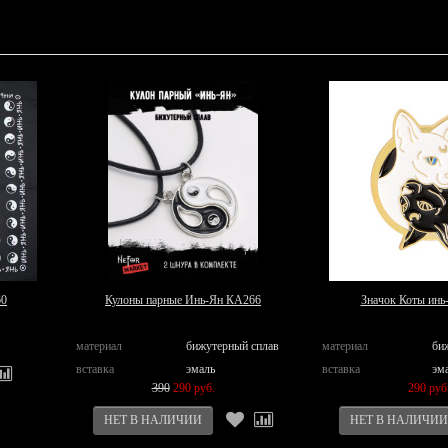
60
Кулоны парные Инь-Ян КА266
Значок Коты инь
материал
бижутерный сплав
материал
би
вставка
эмаль
вставка
эм
390
290 руб.
290 руб