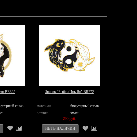
-ян BR325
Значок "Рыбки Инь-Ян" BR272
жутерный сплав
материал
бижутерный сплав
аль
вставка
эмаль
.
290 руб.