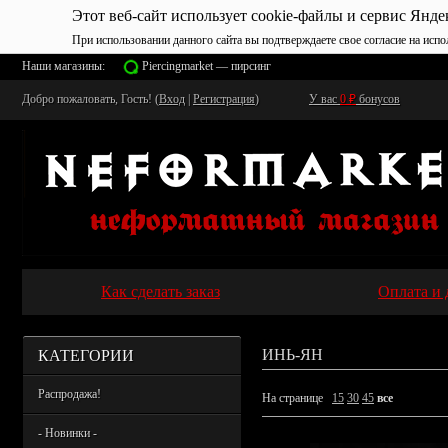
Этот веб-сайт использует cookie-файлы и сервис Янде
При использовании данного сайта вы подтверждаете свое согласие на испо
Наши магазины:
Piercingmarket — пирсинг
Добро пожаловать, Гость! (
Вход
|
Регистрация
)
У вас
0
₽
бонусов
Как сделать заказ
Оплата и 
КАТЕГОРИИ
ИНЬ-ЯН
Распродажа!
На странице
15
30
45
все
- Новинки -