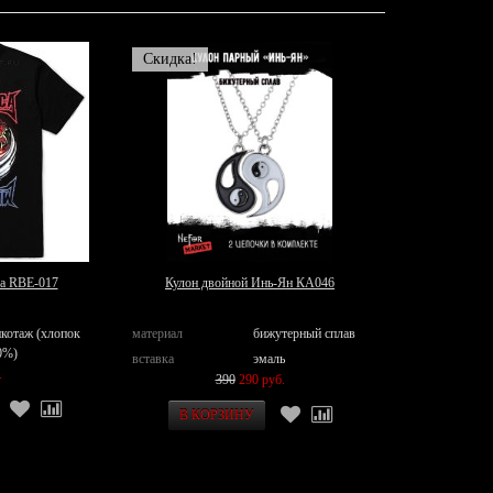
Скидка!
ca RBE-017
Кулон двойной Инь-Ян КА046
икотаж (хлопок
материал
бижутерный сплав
0%)
вставка
эмаль
.
390
290 руб.