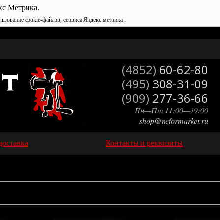
кс Метрика.
льзование cookie-файлов, сервиса Яндекс.метрика .
(4852)
60-62-80
(495)
308-31-09
(909)
277-36-66
Пн—Пт 11:00—19:00
shop@neformarket.ru
доставка
Контакты и реквизиты