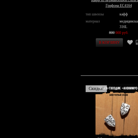
Кафф из нержавеющей стали 
Грифона EC4164
тип швензы
кафф
материал
медицинска
316L
800
660 руб.
Скидка!