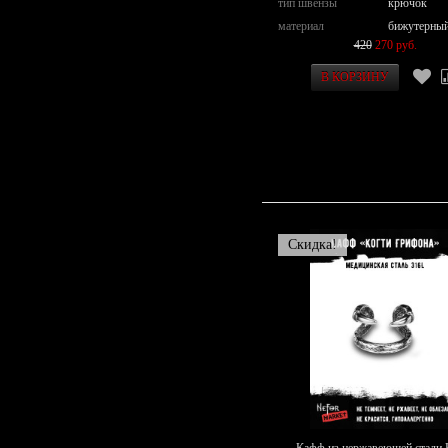
тип швензы
крючок
материал
бижутерный
420
270 руб.
Скидка!