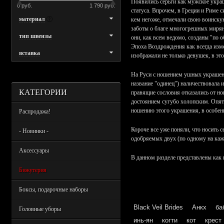
Появились серьги как мужское украш
0 руб.
1 790 руб.
статуса. Впрочем, в Греции и Риме 
материал
кем негоже, отмечали свою воинскую
заботы о благе многогрешных мирян,
тип швензы
они, как всем ведомо, созданы "по 
Эпоха Воздрождения как всегда изме
вставка
изображали не только девушек, в это
На Руси с ношением ушных украшени
название "одинец") наличествовала и
КАТЕГОРИИ
правящие сословия отказались от но
достоянием сугубо холопским. Опять
ношению этого украшения, в особенн
Распродажа!
Короче все уже поняли, что носить 
- Новинки -
одобряемых двух (по одному на каж
Аксессуары
В данном разделе представлены как 
Бижутерия
Боксы, подарочные наборы
Black Veil Brides
Анкх
ба
Головные уборы
инь-ян
когти
кот
крест