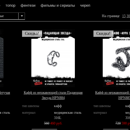
е
топор
фентези
фильмы и сериалы
череп
ные
На странице
15
30
Скидка!
Скидка!
Летучая
Кафф из нержавеющей стали Падающая
Кафф из нержавеющей 
Звезда HPN884
HPN88
тип швензы
кафф
тип швензы
ка
я сталь
материал
медицинская сталь
материал
ме
316L
31
560
460 руб.
720
590 р