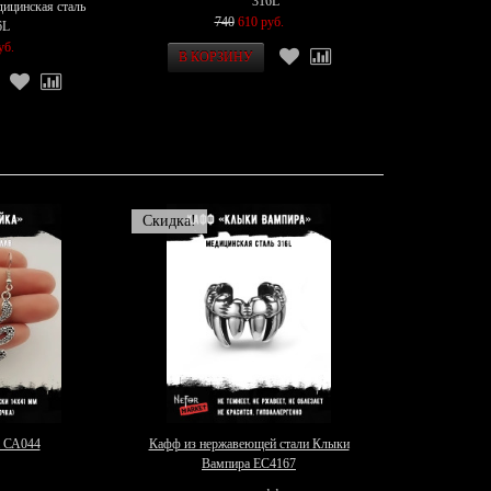
316L
дицинская сталь
740
610 руб.
6L
уб.
Скидка!
а СА044
Кафф из нержавеющей стали Клыки
Вампира EC4167