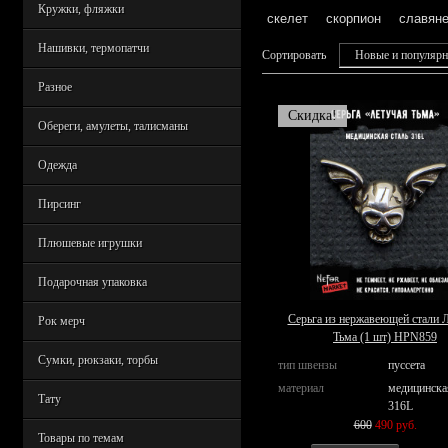
Кружки, фляжки
скелет
скорпион
славян
Нашивки, термопатчи
Сортировать
Новые и популяр
Разное
Скидка!
Обереги, амулеты, талисманы
Одежда
Пирсинг
Плюшевые игрушки
Подарочная упаковка
Серьга из нержавеющей стали 
Рок мерч
Тьма (1 шт) HPN859
Сумки, рюкзаки, торбы
тип швензы
пуссета
материал
медицинска
Тату
316L
600
490 руб.
Товары по темам