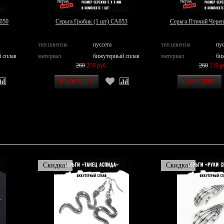
050
Серьга Гробик (1 шт) СА053
Серьга Птичий Череп
тип швензы
пуссета
тип швензы
пус
 сплав
материал
бижутерный сплав
материал
би
260
210 руб.
260
210 р
Скидка!
Скидка!