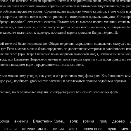
ение, а не женское. Жители Древнего Египта и Ассирии точно знали, что если на мужчине
ситуация была противоположной, серьгами отмечали и обитателей общественного дна: ра
 доблесть пирсингом сосков. Средневековье подарило немало курьёзов, в том числе и с
 запретила помимо всего прочего приятного и интересного прокалывать уши. Мотивиров
образу и подобию", есть грех и скверна. Потому серьги массово носили хищники социаль
нила всё, в том смысле, что по факту запрет на серьги никто не снимал, но теперь все 
м качестве засветился, к примеру, последний король династии Валуа, Генрих III.
й тоже всё было неоднозначно. Общая тенденция маркировки социального статуса с п
 тут. Если вначале можно было определить по дороговизне материала и затейливости испо
шения серёг (при Петре I банально из-за капризов заморской моды, немного смысла нос
 же, при Елизавете Петровне изменчивая мода вернула серьги в уши придворных и с те
ости в непарном виде и представителями сильного пола.
серьги можно кому угодно, как угодно и в различных модификациях. Комбинировать ком
дое ухо), подбирать удобный тип застёжки и развлекаться прочим подобным образом.
парные, так и одиночные изделия, с инкрустацией и без, самых необычных форм.
бочка
викинги
Властелин Колец
волк
готика
гроб
дерево
крылья
летучая мышь
лилия
лист
ловец снов
луна
меч