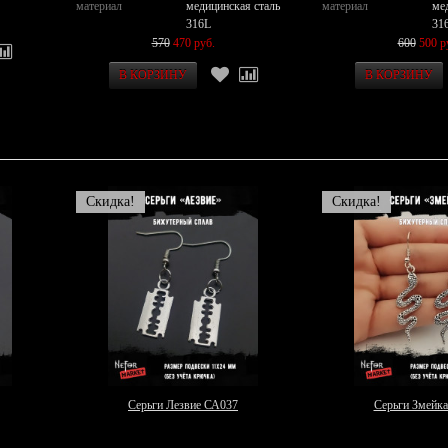
материал
медицинская сталь
материал
ме
316L
31
570
470 руб.
600
500 р
Скидка!
Скидка!
Серьги Лезвие СА037
Серьги Змейк