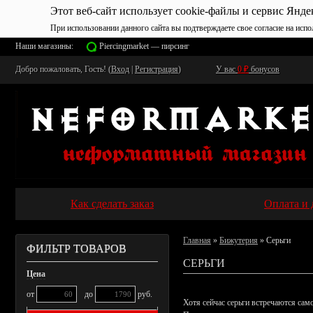
Этот веб-сайт использует cookie-файлы и сервис Янде
При использовании данного сайта вы подтверждаете свое согласие на испо
Наши магазины:
Piercingmarket — пирсинг
Добро пожаловать, Гость! (
Вход
|
Регистрация
)
У вас
0
₽
бонусов
Как сделать заказ
Оплата и 
Главная
»
Бижутерия
» Серьги
ФИЛЬТР ТОВАРОВ
СЕРЬГИ
Цена
от
до
руб.
Хотя сейчас серьги встречаются сам