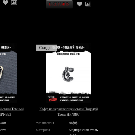
Скидка!
й стали Тёмный
Кафф из нержавеющей стали Поцелуй
 HPN893
Тьмы HPN897
ркон
тип швензы
кафф
сета
материал
медицинская сталь