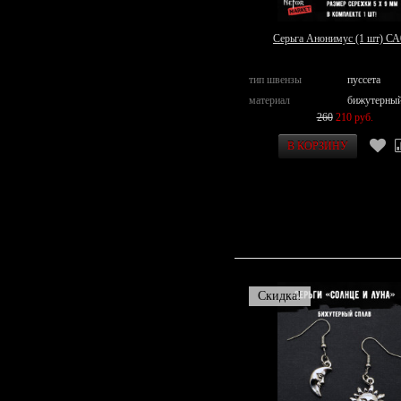
Серьга Анонимус (1 шт) СА
тип швензы
пуссета
материал
бижутерный
260
210 руб.
Скидка!