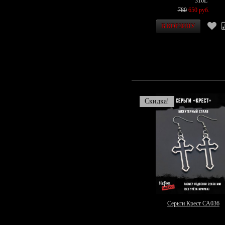
316L
780
650 руб.
Скидка!
Серьги Крест СА036