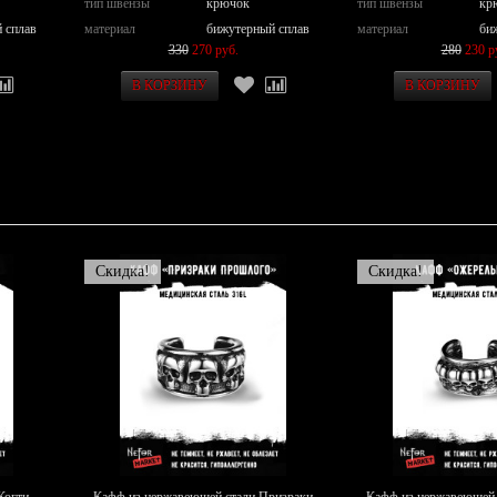
тип швензы
крючок
тип швензы
кр
 сплав
материал
бижутерный сплав
материал
би
330
270 руб.
280
230 р
Скидка!
Скидка!