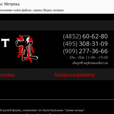
кс Метрика.
льзование cookie-файлов, сервиса Яндекс.метрика .
(4852)
60-62-80
(495)
308-31-09
(909)
277-36-66
Пн—Пт 11:00—19:00
shop@neformarket.ru
доставка
Контакты и реквизиты
ой разной формы, изначально это были буквально "ушные кольца".