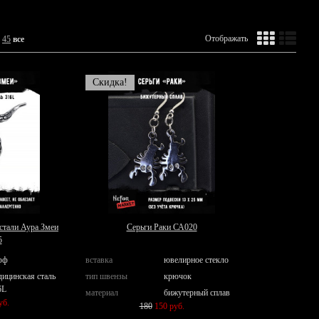
Отображать
45
все
Скидка!
стали Аура Змеи
Серьги Раки СА020
5
фф
вставка
ювелирное стекло
дицинская сталь
тип швензы
крючок
6L
материал
бижутерный сплав
уб.
180
150 руб.