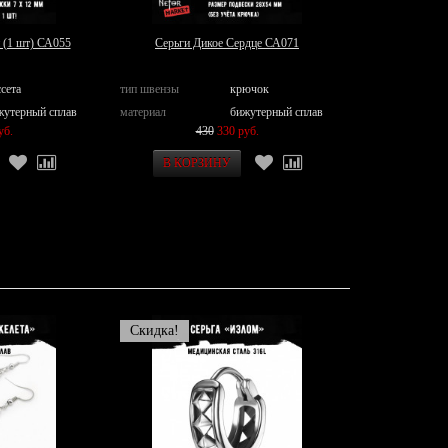
 (1 шт) СА055
Серьги Дикое Сердце СА071
сета
тип швензы
крючок
жутерный сплав
материал
бижутерный сплав
уб.
430
330 руб.
Скидка!