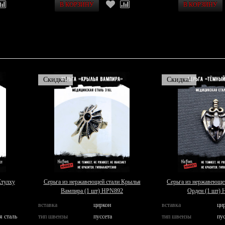
Скидка!
Скидка!
Ктулху
Серьга из нержавеющей стали Крылья
Серьга из нержавеюще
Вампира (1 шт) HPN892
Орден (1 шт)
вставка
циркон
вставка
ци
я сталь
тип швензы
пуссета
тип швензы
пус