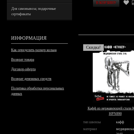
Для самовывоза; подарочные
сертификаты
ИНФОРМАЦИЯ
Скидка!
Как определить размер кольца
Возврат товара
Договор-оферта
Возврат денежных средств
Политика обработки персональных
данных
Кафф из нержавеющей стали 
HPN890
тип швензы
кафф
материал
медицинска