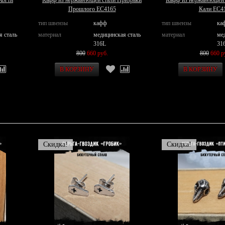
Когти
Кафф из нержавеющей стали Призраки
Кафф из нержавеющей 
Прошлого EC4165
Кали EC4
тип швензы
кафф
тип швензы
ка
я сталь
материал
медицинская сталь
материал
ме
316L
31
800
660 руб.
800
660 р
Скидка!
Скидка!