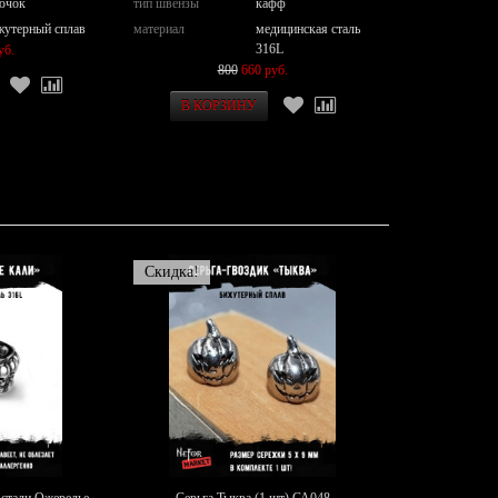
ючок
тип швензы
кафф
жутерный сплав
материал
медицинская сталь
316L
уб.
800
660 руб.
Скидка!