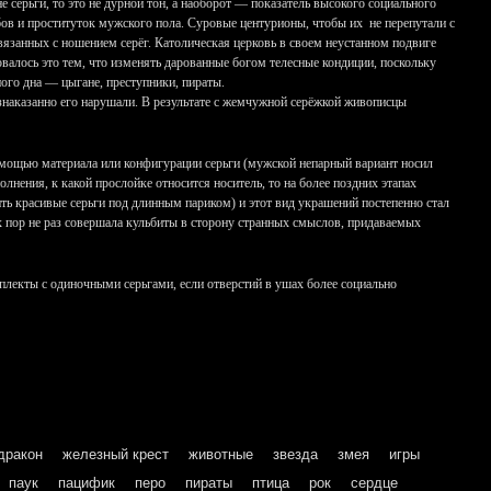
 серьги, то это не дурной тон, а наоборот — показатель высокого социального
бов и проституток мужского пола. Суровые центурионы, чтобы их не перепутали с
вязанных с ношением серёг. Католическая церковь в своем неустанном подвиге
алось это тем, что изменять дарованные богом телесные кондиции, поскольку
ного дна — цыгане, преступники, пираты.
безнаказанно его нарушали. В результате с жемчужной серёжкой живописцы
омощью материала или конфигурации серьги (мужской непарный вариант носил
лнения, к какой прослойке относится носитель, то на более поздних этапах
ить красивые серьги под длинным париком) и этот вид украшений постепенно стал
х пор не раз совершала кульбиты в сторону странных смыслов, придаваемых
плекты с одиночными серьгами, если отверстий в ушах более социально
дракон
железный крест
животные
звезда
змея
игры
паук
пацифик
перо
пираты
птица
рок
сердце