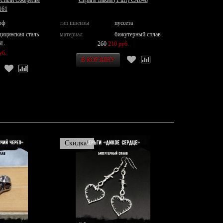
стали Ожерелье
Серьга Тыква (1 шт) СА048
161
фф
тип швензы
пуссета
дицинская сталь
материал
бижутерный сплав
6L
260
210 руб.
уб.
Скидка!