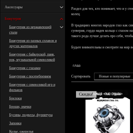
Аксессуары
Раздел для тех, кто понимает, что и у с
колец.
Бижутерия
В традициях многих народов глаз как си
Бижутерия из нержавеющей
суеверия, гордо надев кольцо с глазом 
стали
такого рода лучше делать про себя, что
Бижутерия из разных сплавов и
других материалов
Будьте внимательны и смотрите на мир во
Бижутерия с байкерской, панк,
рок, музыкальной символикой
глаз
Бижутерия с глазами
Бижутерия с посеребрением
Сортировать
Новые и популярные
Бижутерия с символикой игр и
фильмов
Скидка!
Брелоки
Броши, значки
Бусины, подвесы, фурнитура
Запонки
Колье, ожерелья