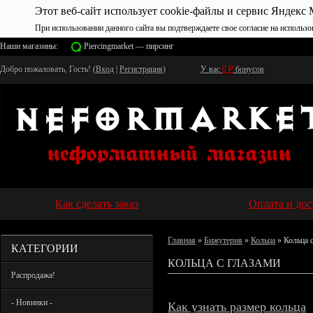
Этот веб-сайт использует cookie-файлы и сервис Яндекс 
При использовании данного сайта вы подтверждаете свое согласие на использо
Наши магазины:
Piercingmarket — пирсинг
Добро пожаловать, Гость! (
Вход
|
Регистрация
)
У вас
0
₽
бонусов
Как сделать заказ
Оплата и дос
Главная
»
Бижутерия
»
Кольца
» Кольца с
КАТЕГОРИИ
КОЛЬЦА С ГЛАЗАМИ
Распродажа!
- Новинки -
Как узнать размер кольца