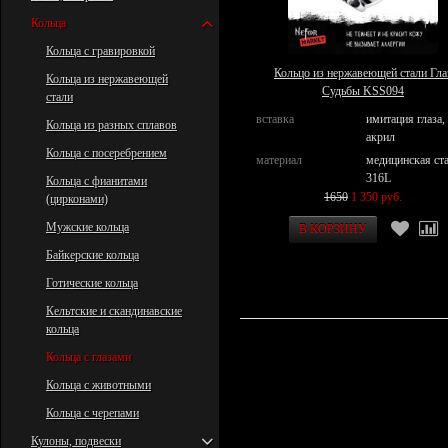
Кольца
Кольца с гравировкой
Кольцо из нержавеющей стали Гла
Кольца из нержавеющей
Судьбы KSS094
стали
вставка
имитация глаза,
Кольца из разных сплавов
акрил
Кольца с посеребрением
материал
медицинская ст
316L
Кольца с фианитами
1650
1 350 руб.
(цирконами)
Мужские кольца
Байкерские кольца
Готические кольца
Кельтские и скандинавские
кольца
Кольца с глазами
Кольца с животными
Кольца с черепами
Кулоны, подвески