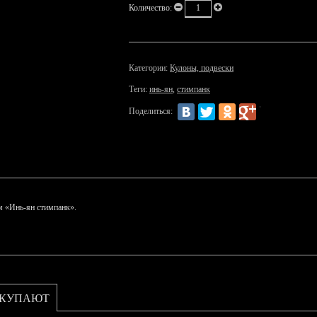
Количество:
Категории:
Кулоны, подвески
Теги:
инь-ян
,
стимпанк
Поделиться:
 «Инь-ян стимпанк».
ОКУПАЮТ