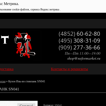
кс Метрика.
льзование cookie-файлов, сервиса Яндекс.метрика .
(4852)
60-62-80
(495)
308-31-09
(909)
277-36-66
Пн—Пт 11:00—19:00
shop@neformarket.ru
доставка
Контакты и реквизиты
вески
» Кулон Инь-ян стимпанк SN041
АНК SN041
Артикул:
Скидка!
SN041