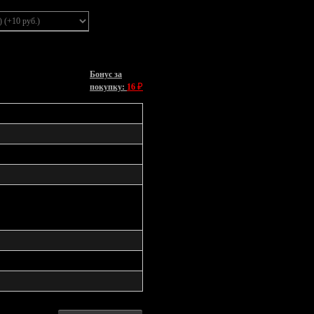
Бонус за
₽
покупку:
16