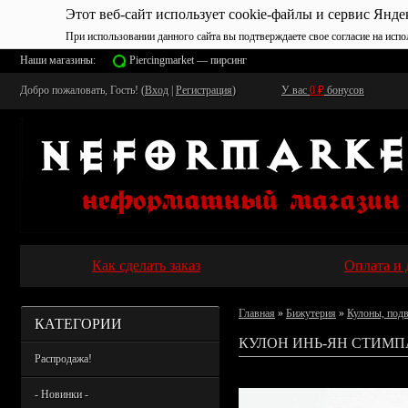
Этот веб-сайт использует cookie-файлы и сервис Янде
При использовании данного сайта вы подтверждаете свое согласие на испо
Наши магазины:
Piercingmarket — пирсинг
Добро пожаловать, Гость! (
Вход
|
Регистрация
)
У вас
0
₽
бонусов
Как сделать заказ
Оплата и 
Главная
»
Бижутерия
»
Кулоны, под
КАТЕГОРИИ
КУЛОН ИНЬ-ЯН СТИМП
Распродажа!
- Новинки -