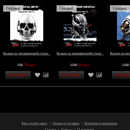
Скидка!
Скидка!
Скидка!
Кольцо из нержавеющей стали...
Кольцо из нержавеющей стали...
Кольцо из не
930
700 руб.
1190
990 руб.
1380
Как сделать заказ
Оплата и доставка
Контакты и реквизиты
|
|
Скидки
Бонусы
О магазине
|
|