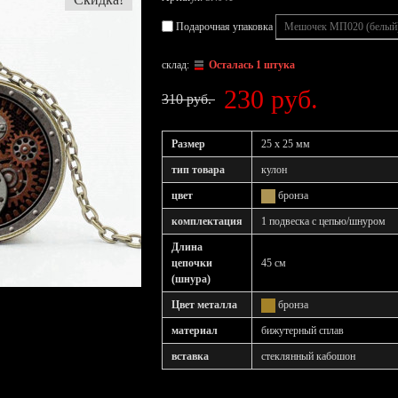
Подарочная упаковка
склад:
Осталась 1 штука
230 руб.
310 руб.
Размер
25 х 25 мм
тип товара
кулон
цвет
бронза
комплектация
1 подвеска с цепью/шнуром
Длина
цепочки
45 см
(шнура)
Цвет металла
бронза
материал
бижутерный сплав
вставка
стеклянный кабошон