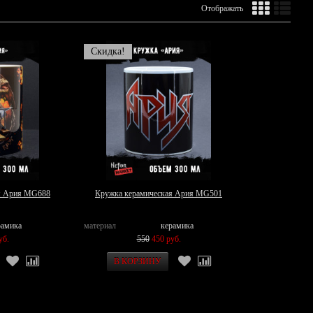
Отображать
Скидка!
я Ария MG688
Кружка керамическая Ария MG501
рамика
материал
керамика
уб.
550
450 руб.