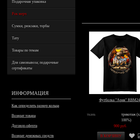
Подарочная упаковка
Рок мерч
Сумки, рюкзаки, торбы
Тату
Товары по темам
Для самовывоза; подарочные
сертификаты
ИНФОРМАЦИЯ
Футболка "Ария" RBM24
Как определить размер кольца
ткань
трикотаж (
Возврат товара
100%)
Договор-оферта
900 руб.
Возврат денежных средств