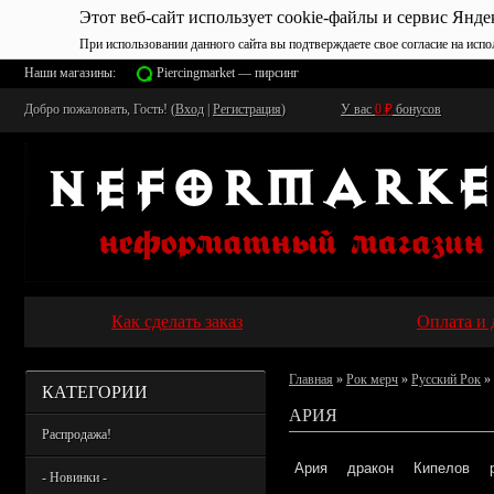
Этот веб-сайт использует cookie-файлы и сервис Янде
При использовании данного сайта вы подтверждаете свое согласие на испо
Наши магазины:
Piercingmarket — пирсинг
Добро пожаловать, Гость! (
Вход
|
Регистрация
)
У вас
0
₽
бонусов
Как сделать заказ
Оплата и 
Главная
»
Рок мерч
»
Русский Рок
»
КАТЕГОРИИ
АРИЯ
Распродажа!
Ария
дракон
Кипелов
- Новинки -