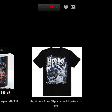
я Ария MG348
Футболка Ария (Проклятье Морей) RBE-
191T