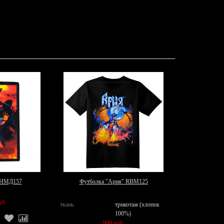
 НМД157
Футболка "Ария" RBM125
уб.
ткань
трикотаж (хлопок
100%)
900 руб.