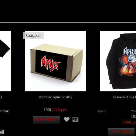
Скидка!
3
Лутбокс Ария box027
Балахон Ария
1200
1 000 руб.
хлопок
ткань
тр
10
3 800 ру