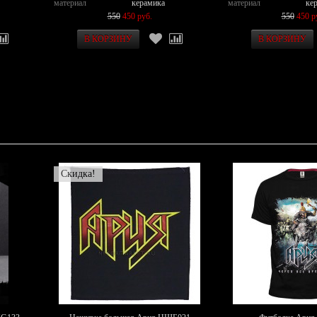
материал
керамика
материал
ке
550
450 руб.
550
450 р
Скидка!