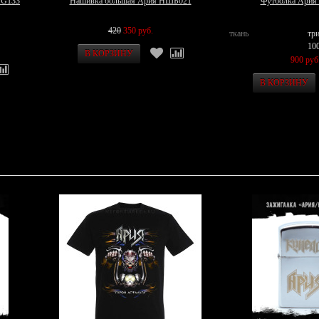
MG133
Нашивка большая Ария НШБ021
Футболка Ария
420
350 руб.
ткань
тр
10
900 руб