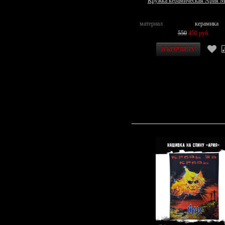
Кружка керамическая Ария 
материал
керамика
550
450 руб.