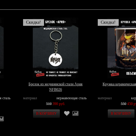
Скидка!
Скидка!
Брелок из медицинской стали Ария
Кружка керамическа
NFB026
я сталь
материал
нержавеющая сталь
материал
ке
510
390 руб.
550
450 р