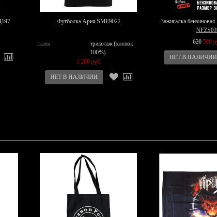
Д197
Футболка Ария SME9022
Зажигалка бензиновая
NFZS03
620
500 р
ткань
трикотаж (хлопок
100%)
1 200 руб.