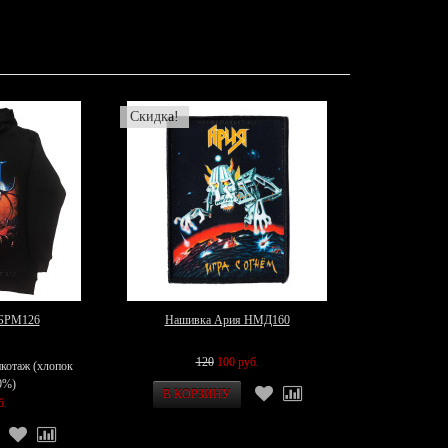
Скидка!
 БРМ126
Нашивка Ария НМД160
120
100 руб.
икотаж (хлопок
0%)
б.