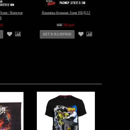
 Ария / Кипелов
Нашивка большая Ария НБД112
9
уб.
600
500 руб.