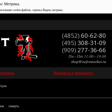
кс Метрика.
льзование cookie-файлов, сервиса Яндекс.метрика .
(4852)
60-62-80
(495)
308-31-09
(909)
277-36-66
Пн—Пт 11:00—19:00
shop@neformarket.ru
доставка
Контакты и реквизиты
 Ария
рок
смерть