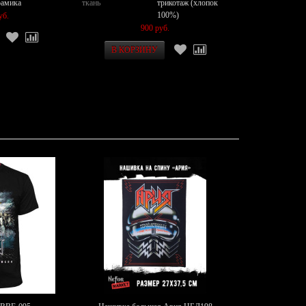
рамика
ткань
трикотаж (хлопок
100%)
уб.
900 руб.