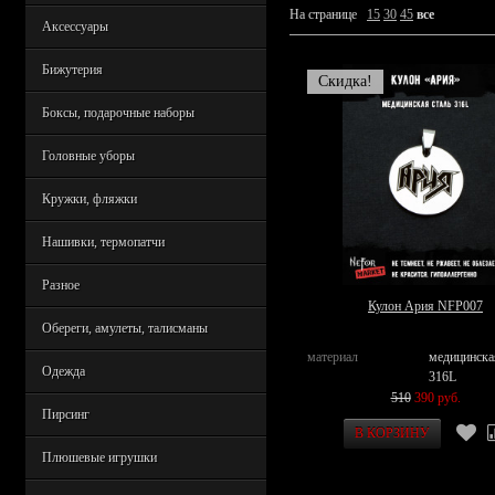
На странице
15
30
45
все
Аксессуары
Бижутерия
Скидка!
Боксы, подарочные наборы
Головные уборы
Кружки, фляжки
Нашивки, термопатчи
Разное
Кулон Ария NFP007
Обереги, амулеты, талисманы
материал
медицинска
Одежда
316L
510
390 руб.
Пирсинг
Плюшевые игрушки