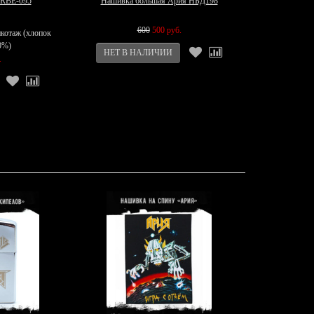
 RBE-095
Нашивка большая Ария НБД198
600
500 руб.
икотаж (хлопок
0%)
.