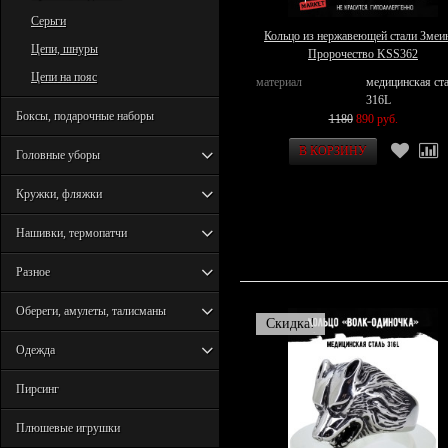
Серьги
Кольцо из нержавеющей стали Змеи
Цепи, шнуры
Пророчество KSS362
Цепи на пояс
материал
медицинская ст
316L
Боксы, подарочные наборы
1180
890 руб.
Головные уборы
Кружки, фляжки
Нашивки, термопатчи
Разное
Обереги, амулеты, талисманы
Скидка!
Одежда
Пирсинг
Плюшевые игрушки