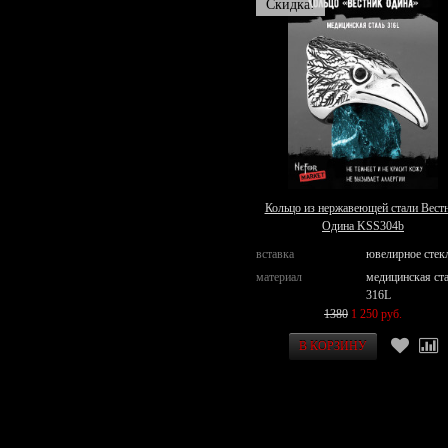
Скидка!
Кольцо из нержавеющей стали Вест
Одина KSS304b
вставка
ювелирное стек
материал
медицинская ст
316L
1380
1 250 руб.