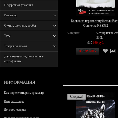
Подарочная упаковка
Рок мерч
Кольцо из нержавеющей стали Вол
Сумки, рюкзаки, торбы
Одиночка KSS332
материал
медицинская ст
Тату
316L
910
680 руб.
Товары по темам
Для самовывоза; подарочные
сертификаты
ИНФОРМАЦИЯ
Как определить размер кольца
Скидка!
Возврат товара
Договор-оферта