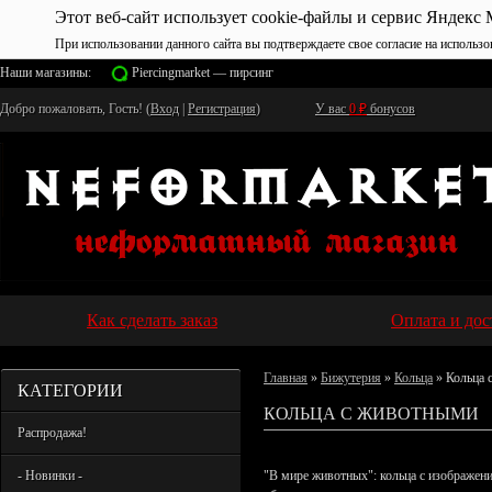
Этот веб-сайт использует cookie-файлы и сервис Яндекс 
При использовании данного сайта вы подтверждаете свое согласие на использо
Наши магазины:
Piercingmarket — пирсинг
Добро пожаловать, Гость! (
Вход
|
Регистрация
)
У вас
0
₽
бонусов
Как сделать заказ
Оплата и дос
Главная
»
Бижутерия
»
Кольца
» Кольца 
КАТЕГОРИИ
КОЛЬЦА С ЖИВОТНЫМИ
Распродажа!
- Новинки -
"В мире животных": кольца с изображени