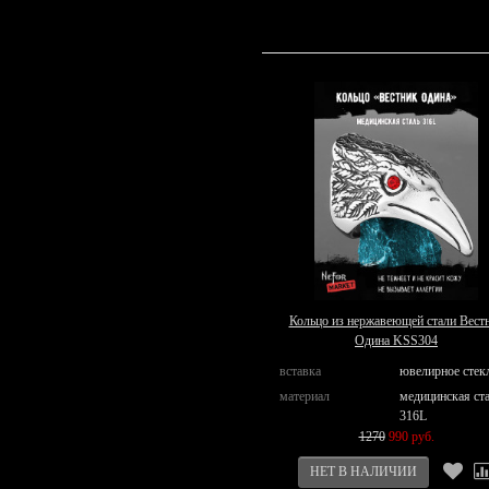
Кольцо из нержавеющей стали Вест
Одина KSS304
вставка
ювелирное стек
материал
медицинская ст
316L
1270
990 руб.