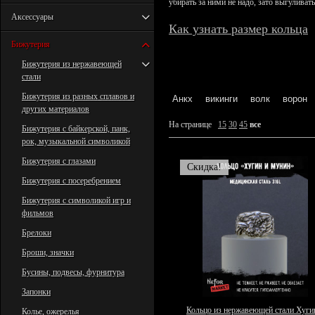
убирать за ними не надо, зато выгуливат
Аксессуары
Как узнать размер кольца
Бижутерия
Бижутерия из нержавеющей
стали
Бижутерия из разных сплавов и
Анкх
викинги
волк
ворон
других материалов
На странице
15
30
45
все
Бижутерия с байкерской, панк,
рок, музыкальной символикой
Бижутерия с глазами
Скидка!
Бижутерия с посеребрением
Бижутерия с символикой игр и
фильмов
Брелоки
Броши, значки
Бусины, подвесы, фурнитура
Запонки
Кольцо из нержавеющей стали Хуги
Колье, ожерелья