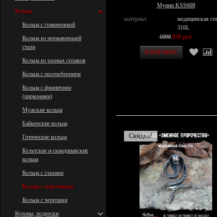
Мунин KSS608
Кольца
материал
медицинская ст
Кольца с гравировкой
316L
1090
850 руб.
Кольца из нержавеющей
стали
Кольца из разных сплавов
Кольца с посеребрением
Кольца с фианитами
(цирконами)
Мужские кольца
Байкерские кольца
Скидка!
Готические кольца
Кельтские и скандинавские
кольца
Кольца с глазами
Кольца с животными
Кольца с черепами
Кулоны, подвески