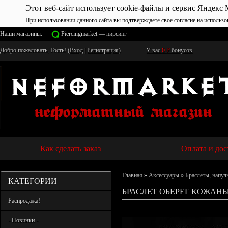
Этот веб-сайт использует cookie-файлы и сервис Яндекс 
При использовании данного сайта вы подтверждаете свое согласие на использо
Наши магазины:
Piercingmarket — пирсинг
Добро пожаловать, Гость! (
Вход
|
Регистрация
)
У вас
0
₽
бонусов
Как сделать заказ
Оплата и дос
Главная
»
Аксессуары
»
Браслеты, напул
КАТЕГОРИИ
БРАСЛЕТ ОБЕРЕГ КОЖАНЫ
Распродажа!
- Новинки -