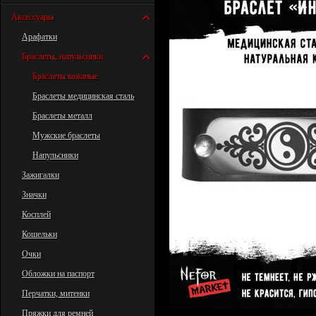
Аксессуары
Арафатки
Браслеты, напульсники
Браслеты кожаные
Браслеты медицинская сталь
Браслеты металл
Мужские браслеты
Напульсники
Зажигалки
Значки
Косплей
Кошельки
Очки
Обложки на паспорт
Перчатки, митенки
Пряжки для ремней