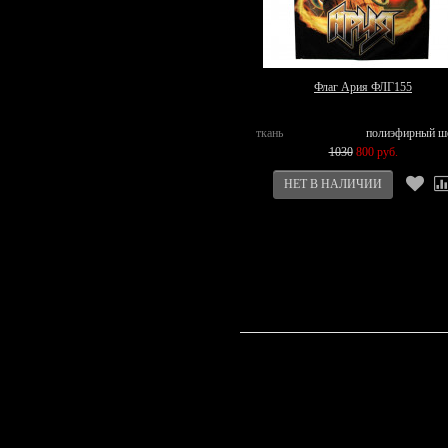
Флаг Ария ФЛГ155
ткань
полиэфирный ш
1030
800 руб.