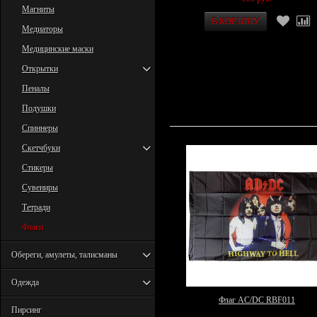
Магниты
Медиаторы
Медицинские маски
Открытки
Пеналы
Подушки
Спиннеры
Скетчбуки
Стикеры
Сувениры
Тетради
Флаги
Обереги, амулеты, талисманы
Одежда
Флаг AC/DC RBF011
Пирсинг