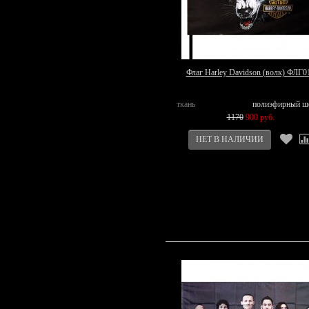
Флаг Harley Davidson (волк) ФЛГ0
ткань
полиэфирный ш
1170
900 руб.