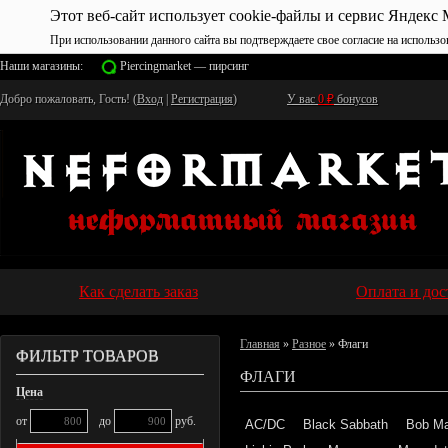
Этот веб-сайт использует cookie-файлы и сервис Яндекс 
При использовании данного сайта вы подтверждаете свое согласие на использо
Наши магазины:
Piercingmarket — пирсинг
Добро пожаловать, Гость! (
Вход
|
Регистрация
)
У вас
0
₽
бонусов
Как сделать заказ
Оплата и дос
Главная
»
Разное
» Флаги
ФИЛЬТР ТОВАРОВ
ФЛАГИ
Цена
от
до
руб.
AC/DC
Black Sabbath
Bob Ma