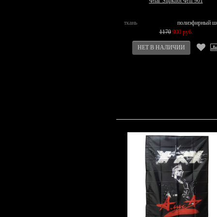
Флаг Slipknot ФЛГ901
ткань
полиэфирный ш
1170
900 руб.