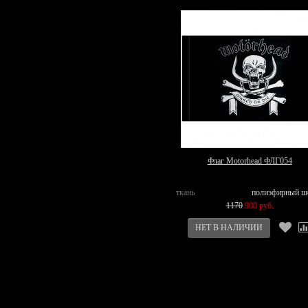
Флаг Motorhead ФЛГ054
ткань
полиэфирный ш
1170
900 руб.