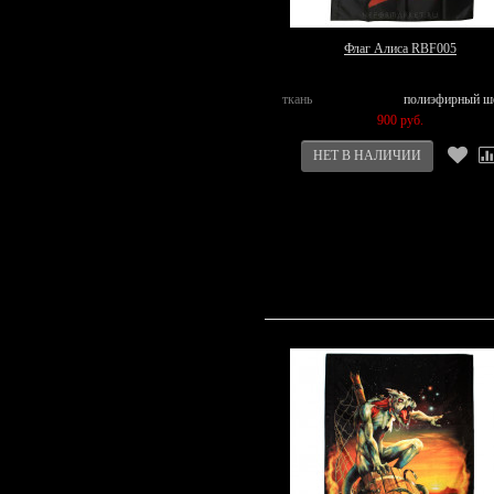
Флаг Алиса RBF005
ткань
полиэфирный ш
900 руб.