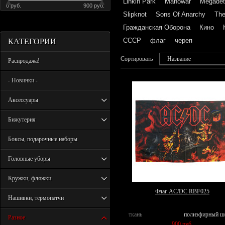
Linkin Park
Manowar
Megadet
0 руб.
900 руб.
Slipknot
Sons Of Anarchy
The
Гражданская Оборона
Кино
КАТЕГОРИИ
СССР
флаг
череп
Сортировать
Название
Распродажа!
- Новинки -
Аксессуары
Бижутерия
Боксы, подарочные наборы
Головные уборы
Кружки, фляжки
Флаг AC/DC RBF025
Нашивки, термопатчи
ткань
полиэфирный ш
Разное
900 руб.