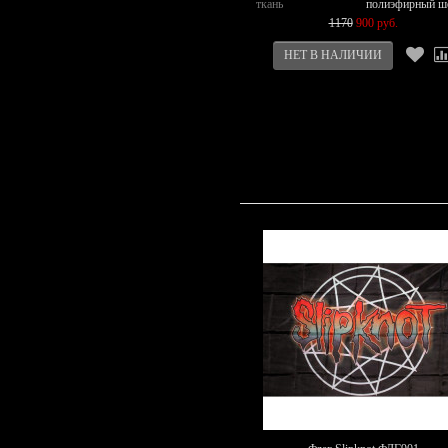
ткань
полиэфирный ш
1170
900 руб.