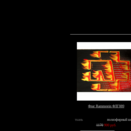
Флаг Rammstein ФЛГ089
ткань
полиэфирный ш
1170
900 руб.