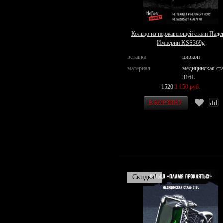
Кольцо из нержавеющей стали Паде
Империи KSS369g
вставка
циркон
материал
медицинская ст
316L
1520
1 150 руб.
Скидка!