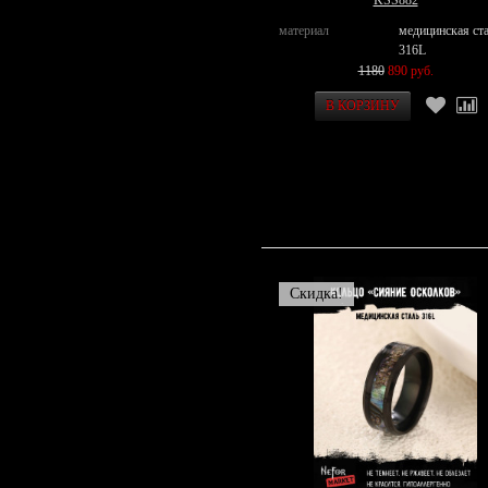
KSS882
материал
медицинская ст
316L
1180
890 руб.
Скидка!