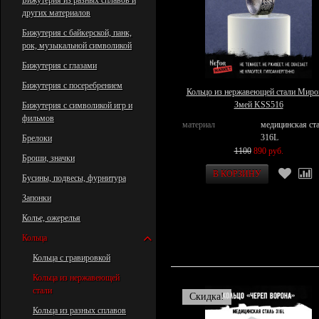
Бижутерия из разных сплавов и
других материалов
Бижутерия с байкерской, панк,
рок, музыкальной символикой
Бижутерия с глазами
Бижутерия с посеребрением
Кольцо из нержавеющей стали Миро
Змей KSS516
Бижутерия с символикой игр и
фильмов
материал
медицинская ст
316L
Брелоки
1100
890 руб.
Броши, значки
Бусины, подвесы, фурнитура
Запонки
Колье, ожерелья
Кольца
Кольца с гравировкой
Кольца из нержавеющей
стали
Скидка!
Кольца из разных сплавов