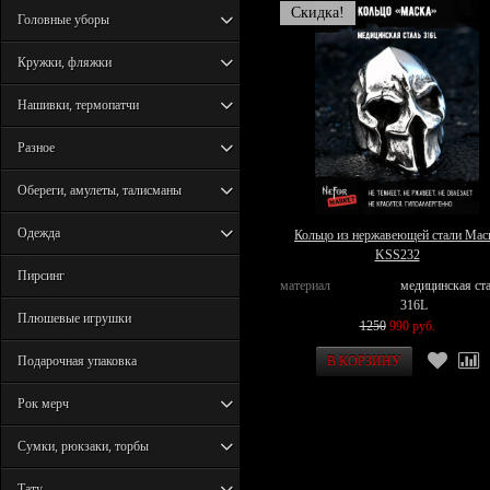
Скидка!
Головные уборы
Кружки, фляжки
Нашивки, термопатчи
Разное
Обереги, амулеты, талисманы
Одежда
Кольцо из нержавеющей стали Мас
KSS232
Пирсинг
материал
медицинская ст
316L
Плюшевые игрушки
1250
990 руб.
Подарочная упаковка
Рок мерч
Сумки, рюкзаки, торбы
Тату