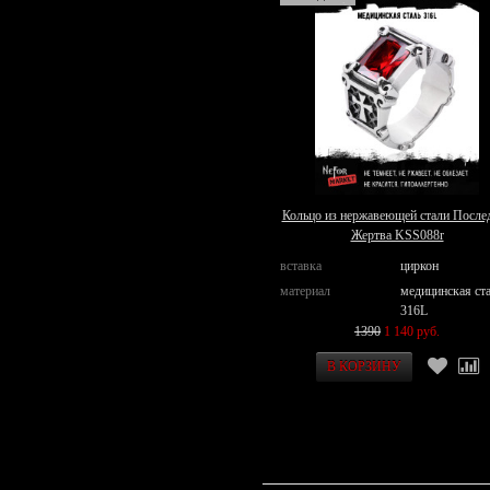
Кольцо из нержавеющей стали После
Жертва KSS088r
вставка
циркон
материал
медицинская ст
316L
1390
1 140 руб.