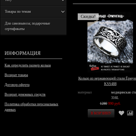
Товары по темам
Скидка!
Для самовывоза; подарочные
сертификаты
ИНФОРМАЦИЯ
Как определить размер кольца
Возврат товара
Кольцо из нержавеющей стали Ёрмун
KSS488
Договор-оферта
материал
медицинская ст
Возврат денежных средств
316L
1280
990 руб.
Политика обработки персональных
данных