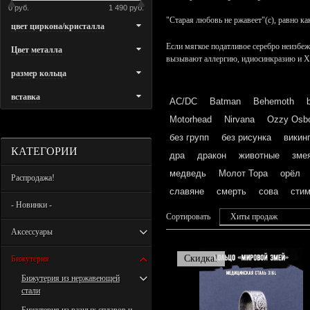
0 руб.
1 490 руб.
"Старая любовь не ржавеет"(с), равно ка
цвет циркона/кристалла
Если мягкое податливое серебро неизбеж
Цвет металла
вызывают аллергию, идиосинкразию и Х
размер кольца
вставка
AC/DC
Batman
Behemoth
Motorhead
Nirvana
Ozzy Osb
без групп
без рисунка
викин
КАТЕГОРИИ
дра
дракон
животные
зме
медведь
Молот Тора
орёл
Распродажа!
славяне
смерть
сова
стим
- Новинки -
Сортировать
Хиты продаж
Аксессуары
Скидка!
Бижутерия
Бижутерия из нержавеющей
стали