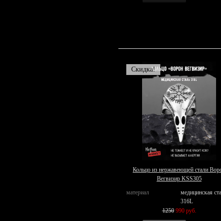
Скидка!
Кольцо из нержавеющей стали Вор
Вегвизир KSS305
материал
медицинская ст
316L
1250
990 руб.