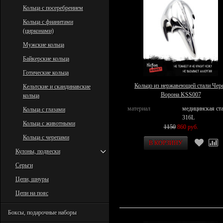
Кольца с посеребрением
Кольца с фианитами
(цирконами)
Мужские кольца
Байкерские кольца
Готические кольца
Кольцо из нержавеющей стали Чер
Кельтские и скандинавские
Ворона KSS007
кольца
материал
медицинская ст
Кольца с глазами
316L
Кольца с животными
1150
860 руб.
Кольца с черепами
Кулоны, подвески
Серьги
Цепи, шнуры
Цепи на пояс
Боксы, подарочные наборы