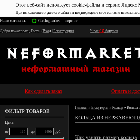
Этот веб-сайт использует cookie-файлы и сервис Яндекс 
При использовании данного сайта вы подтверждаете свое согласие на использо
Наши магазины:
Piercingmarket — пирсинг
Добро пожаловать, Гость! (
Вход
|
Регистрация
)
У вас
0
₽
бонусов
Как сделать заказ
Оплата и дос
Главная
»
Бижутерия
»
Кольца
» Кольца 
ФИЛЬТР ТОВАРОВ
КОЛЬЦА ИЗ НЕРЖАВЕЮЩ
Цена
от
до
руб.
Как узнать размер кольца