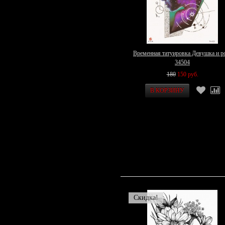
Временная татуировка Девушка и р
34504
180
150 руб.
Скидка!