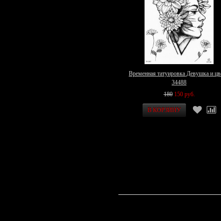
Временная татуировка Девушка и цв
34488
180
150 руб.