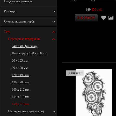
Подарочная упаковка
180
150 руб.
Рок мерч
Сумки, рюкзаки, торбы
Тату
Переводные татуировки
340 х 480 (на спину)
На всю руку 170 х 480 мм
60 х 105 мм
90 х 190 мм
Скидка!
120 х 190 мм
120 х 200 мм
100 х 210 мм
114 х 210 мм
150 х 210 мм
Мехенди (хна и трафареты)