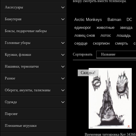
впору смотреть вместо телевизора.
Аксессуары
Бижутерия
Arctic Monkeys
Batman
DC
единорог
животные
звезда
Боксы, подарочные наборы
ловец снов
лотос
лошадь
Головные уборы
сердце
скорпион
смерть
с
Сортировать
Название
Кружки, фляжки
Нашивки, термопатчи
Скидка!
Разное
Обереги, амулеты, талисманы
Одежда
Пирсинг
Плюшевые игрушки
Временная татуировка Кот 34366