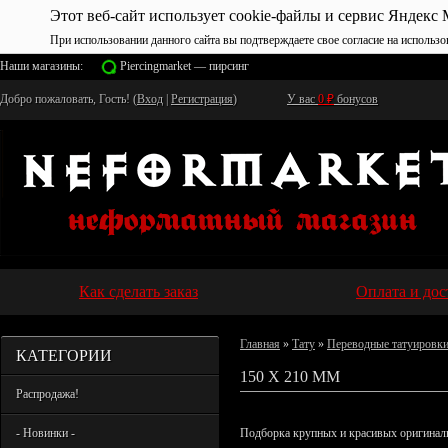
Этот веб-сайт использует cookie-файлы и сервис Яндекс 
При использовании данного сайта вы подтверждаете свое согласие на использо
Наши магазины:
Piercingmarket — пирсинг
Добро пожаловать, Гость! (
Вход
|
Регистрация
)
У вас
0
₽
бонусов
Как сделать заказ
Оплата и дос
Главная
»
Тату
»
Переводные татуировк
КАТЕГОРИИ
150 Х 210 ММ
Распродажа!
- Новинки -
Подборка крупных и красивых оригиналь