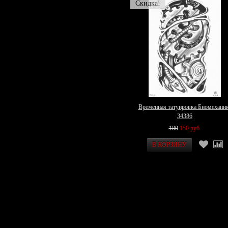
Скидка!
Временная татуировка Биомехани
34386
180
150 руб.