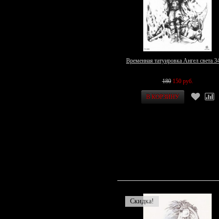
Временная татуировка Ангел света 3
180
150 руб.
Скидка!