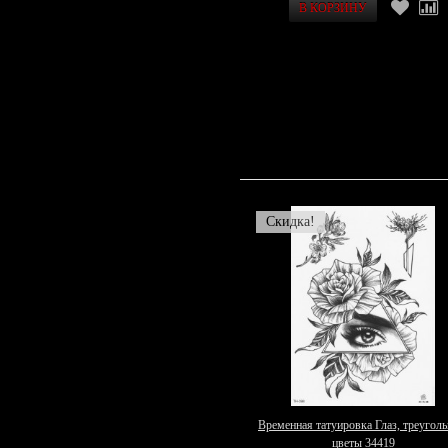
Скидка!
Временная татуировка Глаз, треуголь
цветы 34419