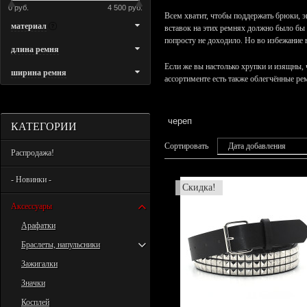
0 руб.
4 500 руб.
Всем хватит, чтобы поддержать брюки, 
материал
вставок на этих ремнях должно было бы
попросту не доходило. Но во избежание 
длина ремня
Если же вы настолько хрупки и изящны, 
ширина ремня
ассортименте есть также облегчённые ре
череп
КАТЕГОРИИ
Сортировать
Дата добавления
Распродажа!
- Новинки -
Скидка!
Аксессуары
Арафатки
Браслеты, напульсники
Зажигалки
Значки
Косплей