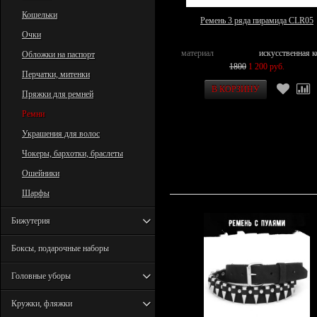
Кошельки
Ремень 3 ряда пирамида CLR05
Очки
материал
искусственная 
Обложки на паспорт
1800
1 200 руб.
Перчатки, митенки
Пряжки для ремней
Ремни
Украшения для волос
Чокеры, бархотки, браслеты
Ошейники
Шарфы
Бижутерия
Боксы, подарочные наборы
Головные уборы
Кружки, фляжки