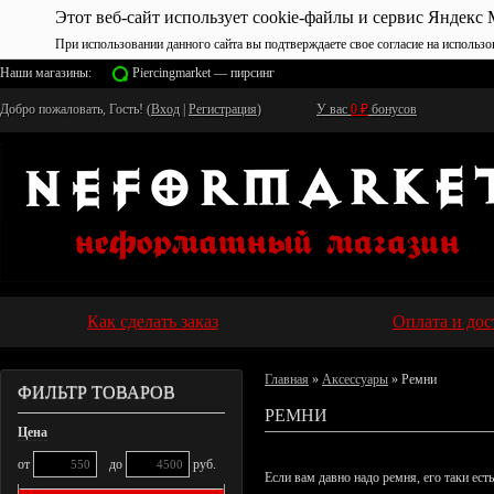
Этот веб-сайт использует cookie-файлы и сервис Яндекс 
При использовании данного сайта вы подтверждаете свое согласие на использо
Наши магазины:
Piercingmarket — пирсинг
Добро пожаловать, Гость! (
Вход
|
Регистрация
)
У вас
0
₽
бонусов
Как сделать заказ
Оплата и дос
Главная
»
Аксессуары
» Ремни
ФИЛЬТР ТОВАРОВ
РЕМНИ
Цена
от
до
руб.
Если вам давно надо ремня, его таки есть