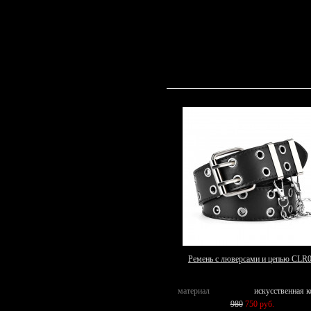
Ремень с люверсами и цепью CLR
материал
искусственная 
980
750 руб.