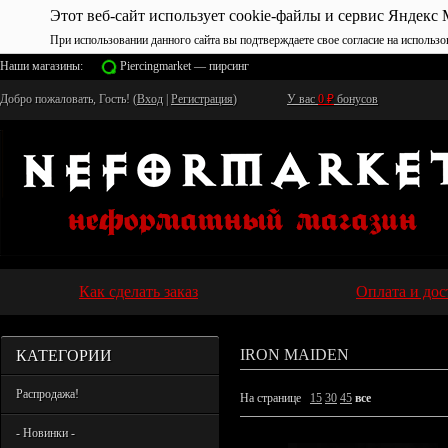
Этот веб-сайт использует cookie-файлы и сервис Яндекс 
При использовании данного сайта вы подтверждаете свое согласие на использо
Наши магазины:
Piercingmarket — пирсинг
Добро пожаловать, Гость! (
Вход
|
Регистрация
)
У вас
0
₽
бонусов
Как сделать заказ
Оплата и дос
КАТЕГОРИИ
IRON MAIDEN
Распродажа!
На странице
15
30
45
все
- Новинки -