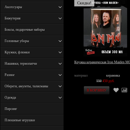
Скидка!
Аксессуары
Бижутерия
Боксы, подарочные наборы
Головные уборы
Кружки, фляжки
Кружка керамическая Iron Maiden M
Нашивки, термопатчи
Разное
материал
керамика
550
450 руб.
Обереги, амулеты, талисманы
Одежда
Пирсинг
Плюшевые игрушки