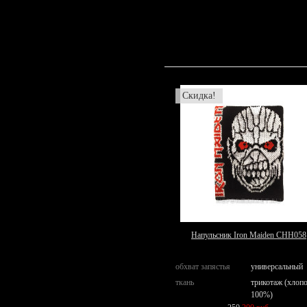
Скидка!
Напульсник Iron Maiden СНН058
обхват запястья
универсальный
ткань
трикотаж (хлоп
100%)