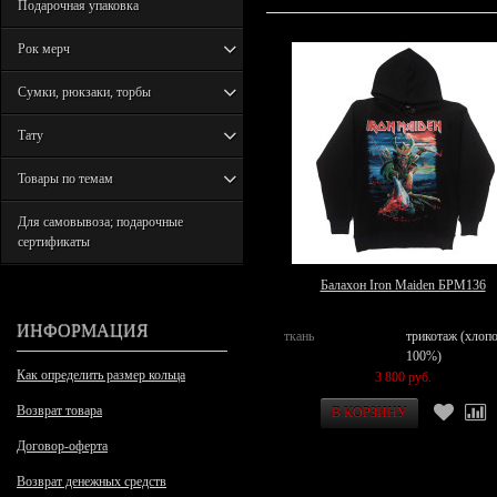
Подарочная упаковка
Рок мерч
Сумки, рюкзаки, торбы
Тату
Товары по темам
Для самовывоза; подарочные
сертификаты
Балахон Iron Maiden БРМ136
ИНФОРМАЦИЯ
ткань
трикотаж (хлоп
100%)
Как определить размер кольца
3 800 руб.
Возврат товара
Договор-оферта
Возврат денежных средств