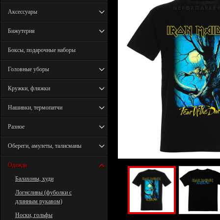
Аксессуары
Бижутерия
Боксы, подарочные наборы
Головные уборы
Кружки, фляжки
Нашивки, термопатчи
Разное
Обереги, амулеты, талисманы
Одежда
Балахоны, худи
Логнсливы (фуболки с
длинным рукавом)
Носки, гольфы