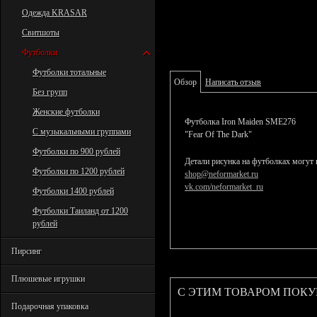
Одежда KRASAR
Свитшоты
Футболки
Футболки тотальные
Обзор
Написать отзыв
Без групп
Женские футболки
Футболка Iron Maiden SME276
С музыкальными группами
"Fear Of The Dark"
Футболки по 900 рублей
Детали рисунка на футболках могут 
Футболки по 1200 рублей
shop@neformarket.ru
vk.com/neformarket_ru
Футболки 1400 рублей
Футболки Таиланд от 1200
рублей
Пирсинг
Плюшевые игрушки
С ЭТИМ ТОВАРОМ ПОК
Подарочная упаковка