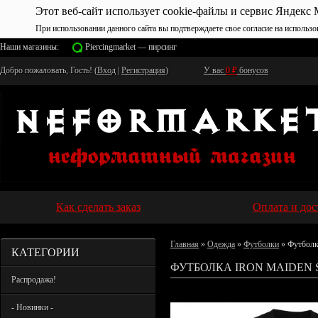
Этот веб-сайт использует cookie-файлы и сервис Яндекс 
При использовании данного сайта вы подтверждаете свое согласие на использо
Наши магазины:
Piercingmarket — пирсинг
Добро пожаловать, Гость! (
Вход
|
Регистрация
)
У вас
0
₽
бонусов
Как сделать заказ
Оплата и дос
Главная
»
Одежда
»
Футболки
» Футболк
КАТЕГОРИИ
ФУТБОЛКА IRON MAIDEN 
Распродажа!
- Новинки -