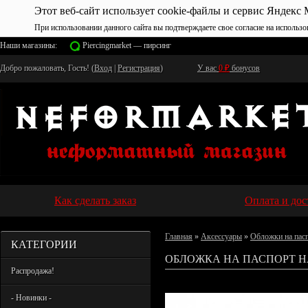
Этот веб-сайт использует cookie-файлы и сервис Яндекс 
При использовании данного сайта вы подтверждаете свое согласие на использо
Наши магазины:
Piercingmarket — пирсинг
Добро пожаловать, Гость! (
Вход
|
Регистрация
)
У вас
0
₽
бонусов
Как сделать заказ
Оплата и дос
Главная
»
Аксессуары
»
Обложки на пас
КАТЕГОРИИ
ОБЛОЖКА НА ПАСПОРТ HA
Распродажа!
- Новинки -