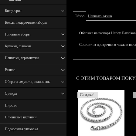
Бижутерия
Обзор
Написать отзыв
Боксы, подарочные наборы
Обложка на паспорт Harley Davidson
Головные уборы
Состоит из прозрачного чехла и вкл
Кружки, фляжки
Нашивки, термопатчи
Разное
С ЭТИМ ТОВАРОМ ПОК
Обереги, амулеты, талисманы
Одежда
Скидка!
Пирсинг
Плюшевые игрушки
Подарочная упаковка