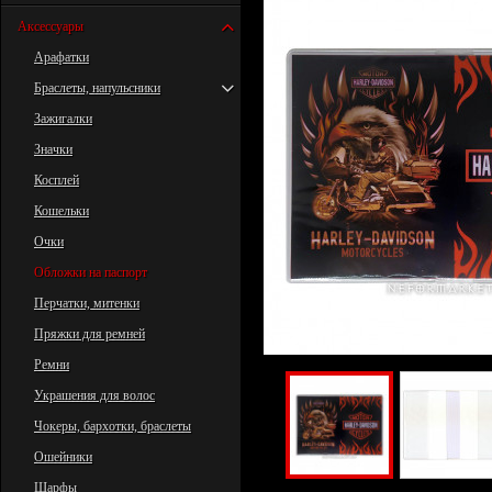
Аксессуары
Арафатки
Браслеты, напульсники
Зажигалки
Значки
Косплей
Кошельки
Очки
Обложки на паспорт
Перчатки, митенки
Пряжки для ремней
Ремни
Украшения для волос
Чокеры, бархотки, браслеты
Ошейники
Шарфы