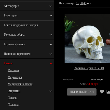
На странице
15
30
45
все
Аксессуары
Бижутерия
Боксы, подарочные наборы
Головные уборы
Кружки, фляжки
Нашивки, термопатчи
Разное
Копилка Череп SUV001
Магниты
Медиаторы
материал
полистоун
Медицинские маски
2760
2 300 руб.
Открытки
Пеналы
Подушки