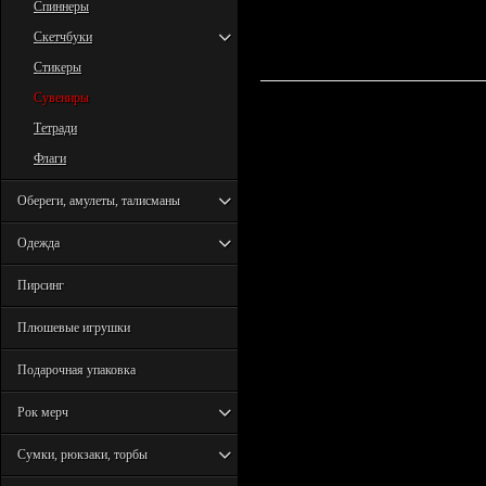
Спиннеры
Скетчбуки
Стикеры
Сувениры
Тетради
Флаги
Обереги, амулеты, талисманы
Одежда
Пирсинг
Плюшевые игрушки
Подарочная упаковка
Рок мерч
Сумки, рюкзаки, торбы