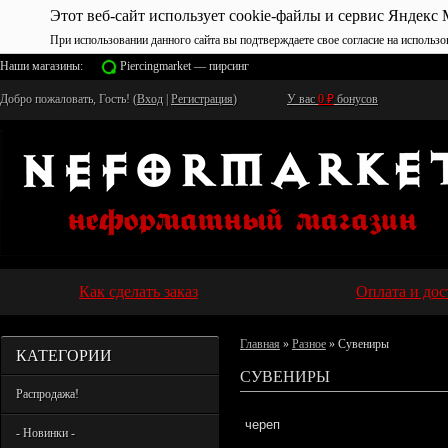
Этот веб-сайт использует cookie-файлы и сервис Яндекс 
При использовании данного сайта вы подтверждаете свое согласие на использо
Наши магазины:
Piercingmarket — пирсинг
Добро пожаловать, Гость! (
Вход
|
Регистрация
)
У вас
0
₽
бонусов
Как сделать заказ
Оплата и дос
Главная
»
Разное
» Сувениры
КАТЕГОРИИ
СУВЕНИРЫ
Распродажа!
череп
- Новинки -