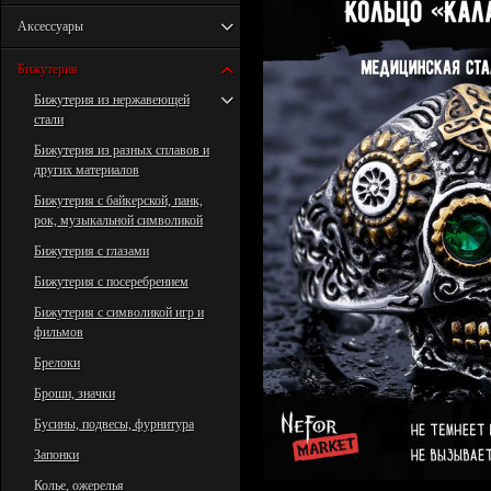
Аксессуары
Бижутерия
Бижутерия из нержавеющей
стали
Бижутерия из разных сплавов и
других материалов
Бижутерия с байкерской, панк,
рок, музыкальной символикой
Бижутерия с глазами
Бижутерия с посеребрением
Бижутерия с символикой игр и
фильмов
Брелоки
Броши, значки
Бусины, подвесы, фурнитура
Запонки
Колье, ожерелья