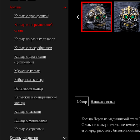
Кольца
Кольца с гравировкой
Кольца из нержавеющей
стали
Кольца из разных сплавов
Кольца с посеребрением
Кольца с фианитами
(цирконами)
Мужские кольца
Байкерские кольца
Готические кольца
Кельтские и скандинавские
Обзор
Написать отзыв
кольца
Кольца с глазами
Кольцо Череп из медицинской стали 
Кольца с животными
Стальное кольцо печатка не темнеет,
Кольца с черепами
его перед работой с бытовой химией
Кулоны, подвески