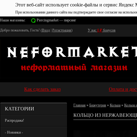
Этот веб-сайт использует cookie-файлы и сервис Яндекс 
При использовании данного сайта вы подтверждаете свое согласие на использо
Наши магазины:
Piercingmarket — пирсинг
Добро пожаловать, Гость! (
Вход
|
Регистрация
)
У вас
0
₽
бонусов
Как сделать заказ
Оплата и дос
Главная
»
Бижутерия
»
Кольца
»
Кольца 
КАТЕГОРИИ
КОЛЬЦО ИЗ НЕРЖАВЕЮЩЕ
Распродажа!
- Новинки -