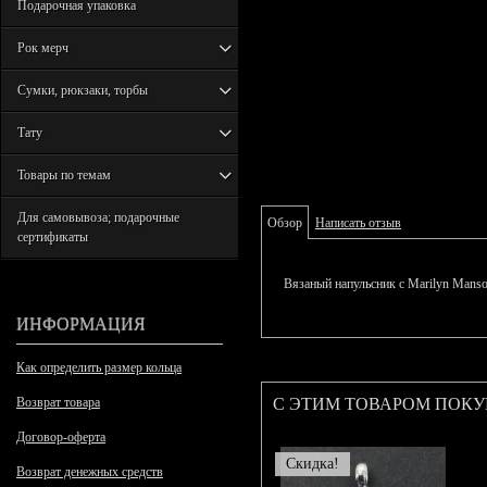
Подарочная упаковка
Рок мерч
Сумки, рюкзаки, торбы
Тату
Товары по темам
Для самовывоза; подарочные
Обзор
Написать отзыв
сертификаты
Вязаный напульсник с Marilyn Manso
ИНФОРМАЦИЯ
Как определить размер кольца
С ЭТИМ ТОВАРОМ ПОК
Возврат товара
Договор-оферта
Скидка!
Возврат денежных средств