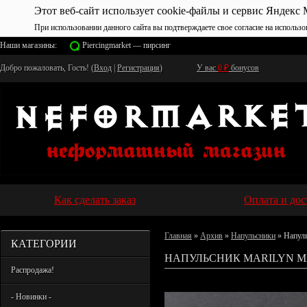
Этот веб-сайт использует cookie-файлы и сервис Яндекс 
При использовании данного сайта вы подтверждаете свое согласие на использо
Наши магазины:
Piercingmarket — пирсинг
Добро пожаловать, Гость! (
Вход
|
Регистрация
)
У вас
0
₽
бонусов
Как сделать заказ
Оплата и дос
Главная
»
Архив
»
Напульсники
» Напул
КАТЕГОРИИ
НАПУЛЬСНИК MARILYN M
Распродажа!
- Новинки -