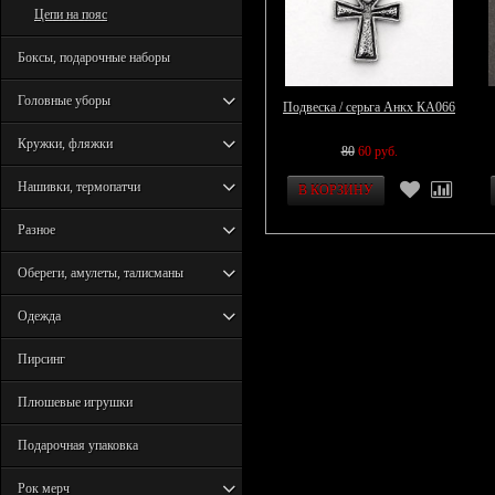
Цепи на пояс
Боксы, подарочные наборы
Головные уборы
Подвеска / серьга Анкх КА066
Кружки, фляжки
80
60 руб.
Нашивки, термопатчи
Разное
Обереги, амулеты, талисманы
Одежда
Пирсинг
Плюшевые игрушки
Подарочная упаковка
Рок мерч