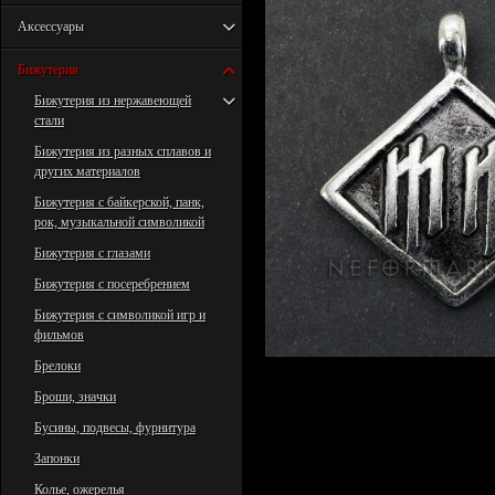
Аксессуары
Бижутерия
Бижутерия из нержавеющей
стали
Бижутерия из разных сплавов и
других материалов
Бижутерия с байкерской, панк,
рок, музыкальной символикой
Бижутерия с глазами
Бижутерия с посеребрением
Бижутерия с символикой игр и
фильмов
Брелоки
Броши, значки
Бусины, подвесы, фурнитура
Запонки
Колье, ожерелья