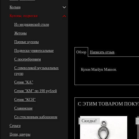
Кольца
Кулоны, подвески
Из медицинской стали
Жетоны
Парные кулоны
Подвески универсальные
Обзор
Написать отзыв
С посеребрением
С символикой музыкальных
Кулон Marilyn Manson.
групп
Серия "КА"
Серия "КМ" по 190 рублей
Серия "КСН"
С ЭТИМ ТОВАРОМ ПОК
Славянские
Со стеклянным кабошоном
Скидка!
Серьги
Цепи, шнуры