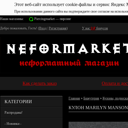
Этот веб-сайт использует cookie-файлы и сервис Яндекс 
При использовании данного сайта вы подтверждаете свое согласие на использо
Наши магазины:
Piercingmarket — пирсинг
Добро пожаловать, Гость! (
Вход
|
Регистрация
)
У вас
0
₽
бонусов
Как сделать заказ
Оплата и дос
Главная
»
Бижутерия
»
Кулоны, подвеск
КАТЕГОРИИ
КУЛОН MARILYN MANSON
Распродажа!
- Новинки -