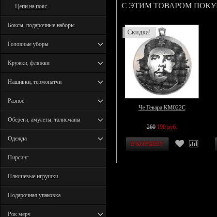
С ЭТИМ ТОВАРОМ ПОК
Цепи на пояс
Боксы, подарочные наборы
Скидка!
Головные уборы
Кружки, фляжки
Нашивки, термопатчи
Разное
Че Гевара КМ022С
Обереги, амулеты, талисманы
260
190 руб.
Одежда
Пирсинг
Плюшевые игрушки
Подарочная упаковка
Рок мерч