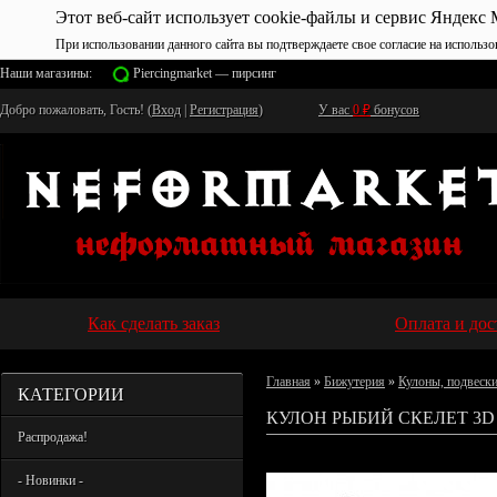
Этот веб-сайт использует cookie-файлы и сервис Яндекс 
При использовании данного сайта вы подтверждаете свое согласие на использо
Наши магазины:
Piercingmarket — пирсинг
Добро пожаловать, Гость! (
Вход
|
Регистрация
)
У вас
0
₽
бонусов
Как сделать заказ
Оплата и дос
Главная
»
Бижутерия
»
Кулоны, подвеск
КАТЕГОРИИ
КУЛОН РЫБИЙ СКЕЛЕТ 3D 
Распродажа!
- Новинки -