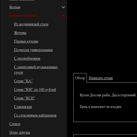
Кольца
Кулоны, подвески
Из медицинской стали
Жетоны
Парные кулоны
Подвески универсальные
С посеребрением
С символикой музыкальных
групп
Обзор
Написать отзыв
Серия "КА"
Серия "КМ" по 190 рублей
Кулон Дохлая рыба. Двухсторонний.
Серия "КСН"
Славянские
Цепь в комплект не входит.
Со стеклянным кабошоном
Серьги
Цепи, шнуры