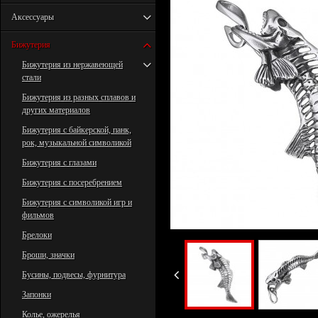
Аксессуары
Бижутерия
Бижутерия из нержавеющей
стали
Бижутерия из разных сплавов и
других материалов
Бижутерия с байкерской, панк,
рок, музыкальной символикой
Бижутерия с глазами
Бижутерия с посеребрением
Бижутерия с символикой игр и
фильмов
Брелоки
Броши, значки
Бусины, подвесы, фурнитура
Запонки
Колье, ожерелья