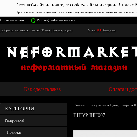
Этот веб-сайт использует cookie-файлы и сервис Яндекс 
При использовании данного сайта вы подтверждаете свое согласие на использо
Наши магазины:
Piercingmarket — пирсинг
Добро пожаловать, Гость! (
Вход
|
Регистрация
)
У вас
0
₽
бонусов
Как сделать заказ
Оплата и дос
Главная
»
Бижутерия
»
Цепи, шнуры
» Ш
КАТЕГОРИИ
ШНУР ШН007
Распродажа!
- Новинки -