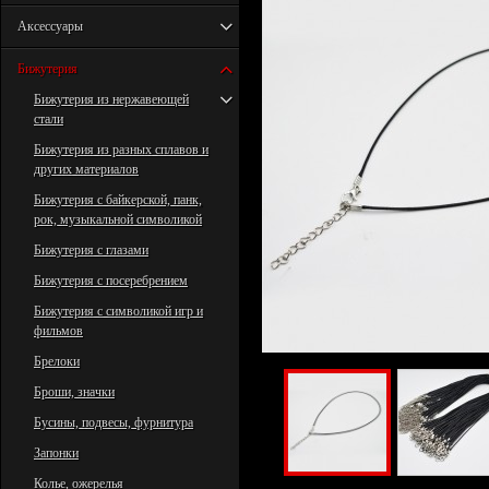
Аксессуары
Бижутерия
Бижутерия из нержавеющей
стали
Бижутерия из разных сплавов и
других материалов
Бижутерия с байкерской, панк,
рок, музыкальной символикой
Бижутерия с глазами
Бижутерия с посеребрением
Бижутерия с символикой игр и
фильмов
Брелоки
Броши, значки
Бусины, подвесы, фурнитура
Запонки
Колье, ожерелья