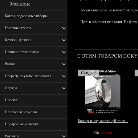
Цепи на пояс
Амулет викингов не темнеет, не обле
Боксы, подарочные наборы
Цепь в комплект не входит. На фото
Головные уборы
Кружки, фляжки
Нашивки, термопатчи
С ЭТИМ ТОВАРОМ ПОК
Разное
Скидка!
Обереги, амулеты, талисманы
Одежда
Пирсинг
Плюшевые игрушки
Кольцо из нержавеющей стали...
Подарочная упаковка
250
180 руб.
Рок мерч