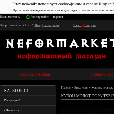
Этот веб-сайт использует cookie-файлы и сервис Яндекс 
При использовании данного сайта вы подтверждаете свое согласие на использо
Наши магазины:
Piercingmarket — пирсинг
Добро пожаловать, Гость! (
Вход
|
Регистрация
)
У вас
0
₽
бонусов
Как сделать заказ
Оплата и дос
Главная
»
Бижутерия
»
Кулоны, подвеск
КАТЕГОРИИ
КУЛОН МОЛОТ ТОРА TS21
Распродажа!
- Новинки -