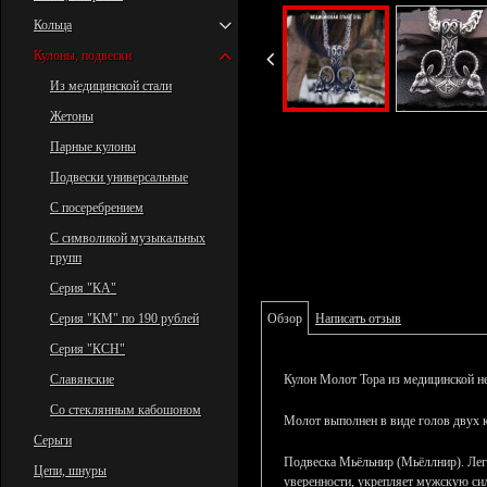
Кольца
Кулоны, подвески
Из медицинской стали
Жетоны
Парные кулоны
Подвески универсальные
С посеребрением
С символикой музыкальных
групп
Серия "КА"
Серия "КМ" по 190 рублей
Обзор
Написать отзыв
Серия "КСН"
Славянские
Кулон Молот Тора из медицинской н
Со стеклянным кабошоном
Молот выполнен в виде голов двух 
Серьги
Подвеска Мьёльнир (Мьёллнир). Лег
Цепи, шнуры
уверенности, укрепляет мужскую сил