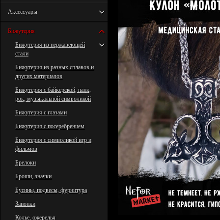
Аксессуары
Бижутерия
Бижутерия из нержавеющей
стали
Бижутерия из разных сплавов и
других материалов
Бижутерия с байкерской, панк,
рок, музыкальной символикой
Бижутерия с глазами
Бижутерия с посеребрением
Бижутерия с символикой игр и
фильмов
Брелоки
Броши, значки
Бусины, подвесы, фурнитура
Запонки
Колье, ожерелья