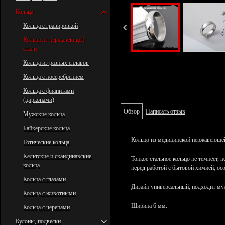
Кольца
Кольца с гравировкой
Кольца из нержавеющей
стали
Кольца из разных сплавов
Кольца с посеребрением
Кольца с фианитами
(цирконами)
Обзор
Написать отзыв
Мужские кольца
Байкерские кольца
Кольцо из медицинской нержавеющей
Готические кольца
Кельтские и скандинавские
Тонкое стальное кольцо не темнеет, 
кольца
перед работой с бытовой химией, ос
Кольца с глазами
Дизайн универсальный, подходит м
Кольца с животными
Ширина 6 мм.
Кольца с черепами
Кулоны, подвески