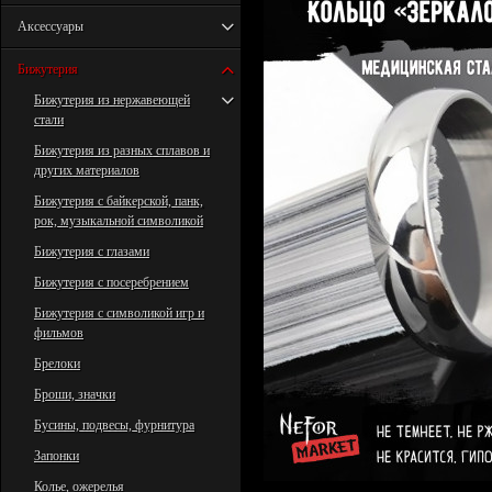
Аксессуары
Бижутерия
Бижутерия из нержавеющей
стали
Бижутерия из разных сплавов и
других материалов
Бижутерия с байкерской, панк,
рок, музыкальной символикой
Бижутерия с глазами
Бижутерия с посеребрением
Бижутерия с символикой игр и
фильмов
Брелоки
Броши, значки
Бусины, подвесы, фурнитура
Запонки
Колье, ожерелья