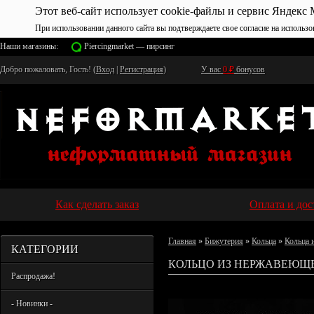
Этот веб-сайт использует cookie-файлы и сервис Яндекс 
При использовании данного сайта вы подтверждаете свое согласие на использо
Наши магазины:
Piercingmarket — пирсинг
Добро пожаловать, Гость! (
Вход
|
Регистрация
)
У вас
0
₽
бонусов
Как сделать заказ
Оплата и дос
Главная
»
Бижутерия
»
Кольца
»
Кольца 
КАТЕГОРИИ
КОЛЬЦО ИЗ НЕРЖАВЕЮЩЕ
Распродажа!
- Новинки -