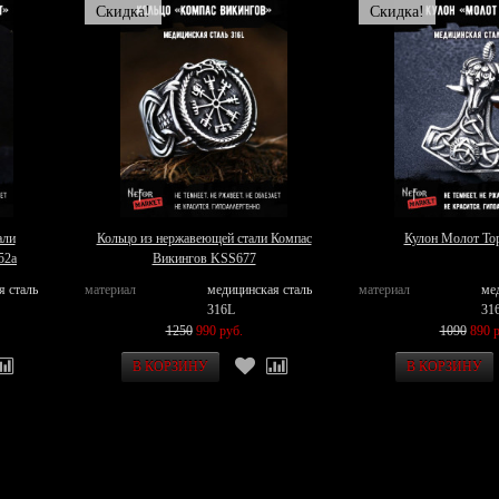
Скидка!
Скидка!
али
Кольцо из нержавеющей стали Компас
Кулон Молот То
52a
Викингов KSS677
я сталь
материал
медицинская сталь
материал
ме
316L
31
1250
990 руб.
1090
890 р