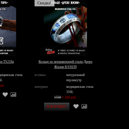
Скидка!
ра TS218a
Кольцо из нержавеющей стали Древо
Жизни KSS639
дицинская сталь
вставка
натуральный
6L
перламутр
уб.
материал
медицинская сталь
316L
1550
1 250 руб.