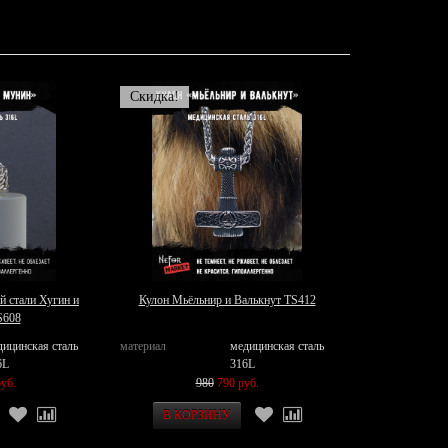
Скидка!
й стали Хугин и
Кулон Мьёльнир и Валькнут TS412
S608
дицинская сталь
материал
медицинская сталь
6L
316L
уб.
980
790 руб.