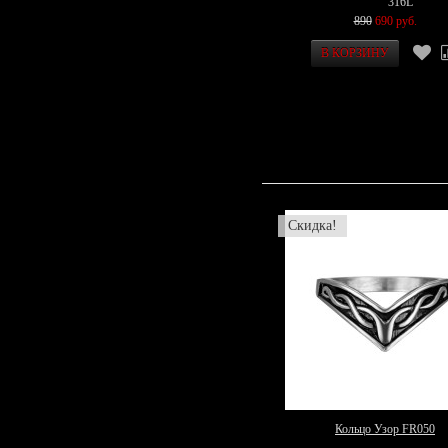
316L
890
690 руб.
Скидка!
Кольцо Узор FR050