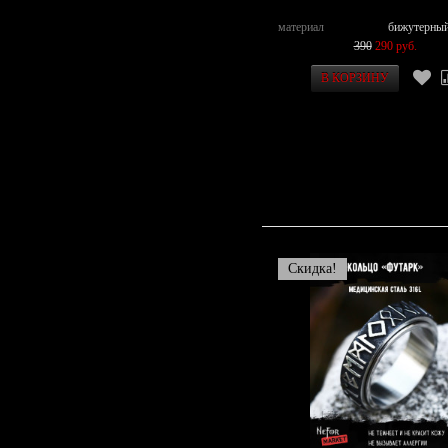
материал
бижутерный
390
290 руб.
Скидка!