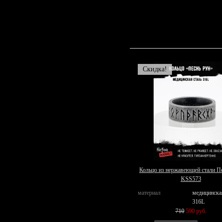
Скидка!
Кольцо из нержавеющей стали П
KSS573
материал
медицинска
316L
710
590 руб.