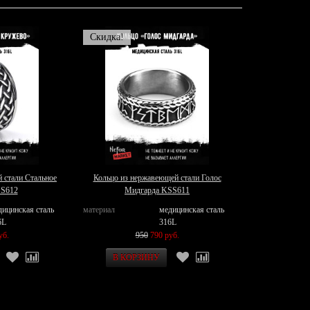
Скидка!
 стали Стальное
Кольцо из нержавеющей стали Голос
SS612
Мидгарда KSS611
дицинская сталь
материал
медицинская сталь
6L
316L
уб.
950
790 руб.