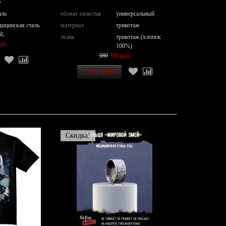
аль
обхват запястья
универсальный
дицинская сталь
материал
трикотаж
6L
ткань
трикотаж (хлопок
уб.
100%)
380
300 руб.
Скидка!