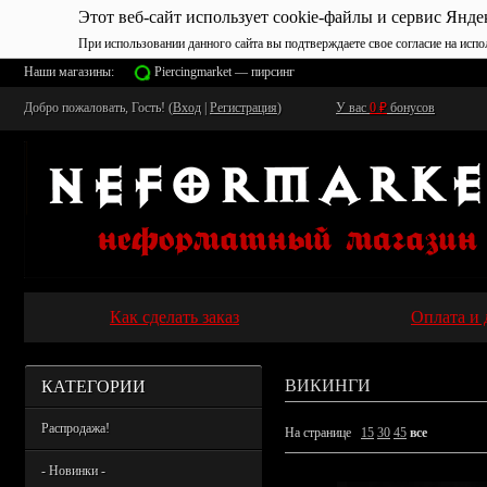
Этот веб-сайт использует cookie-файлы и сервис Янде
При использовании данного сайта вы подтверждаете свое согласие на испо
Наши магазины:
Piercingmarket — пирсинг
Добро пожаловать, Гость! (
Вход
|
Регистрация
)
У вас
0
₽
бонусов
Как сделать заказ
Оплата и 
КАТЕГОРИИ
ВИКИНГИ
Распродажа!
На странице
15
30
45
все
- Новинки -