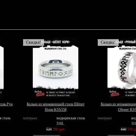
Скидка!
Скидка!
еснь Рун
Кольцо из нержавеющей стали Шёпот
Кольцо из нержавеюще
Норн KSS558
Оберег KS
я сталь
материал
медицинская сталь
материал
ме
316L
31
520
390 руб.
840
550 р