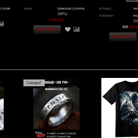
 сплав
ткань
трикотаж (хлопок
вставка
эм
100%)
материал
ме
1 200 руб.
31
820
650 р
Скидка!