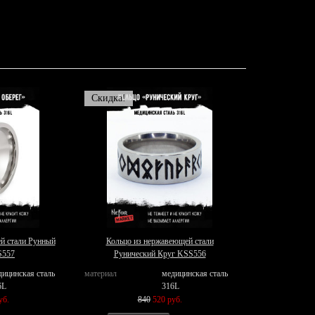
Скидка!
й стали Рунный
Кольцо из нержавеющей стали
S557
Рунический Круг KSS556
дицинская сталь
материал
медицинская сталь
6L
316L
уб.
840
520 руб.