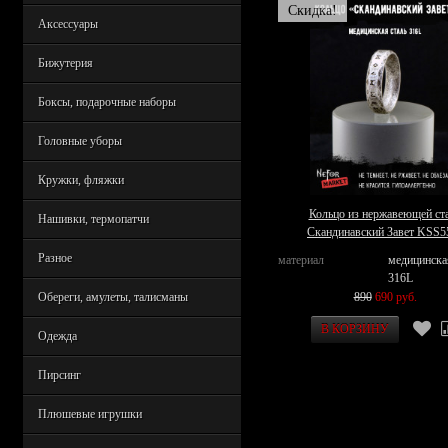
Скидка!
Аксессуары
Бижутерия
Боксы, подарочные наборы
Головные уборы
Кружки, фляжки
Кольцо из нержавеющей ст
Нашивки, термопатчи
Скандинавский Завет KSS5
Разное
материал
медицинска
316L
890
690 руб.
Обереги, амулеты, талисманы
Одежда
Пирсинг
Плюшевые игрушки