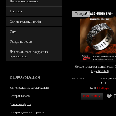
Подарочная упаковка
Рок мерч
Скидка!
Сумки, рюкзаки, торбы
Тату
Товары по темам
Для самовывоза; подарочные
сертификаты
Кольцо из нержавеющей стали 
Круг KSS638
ИНФОРМАЦИЯ
материал
медицинска
316L
Как определить размер кольца
1450
1 150 руб.
Возврат товара
Договор-оферта
Возврат денежных средств