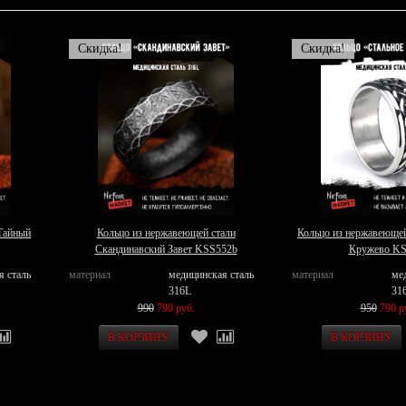
Скидка!
Скидка!
Тайный
Кольцо из нержавеющей стали
Кольцо из нержавеющей
Скандинавский Завет KSS552b
Кружево K
я сталь
материал
медицинская сталь
материал
ме
316L
31
990
790 руб.
950
790 р