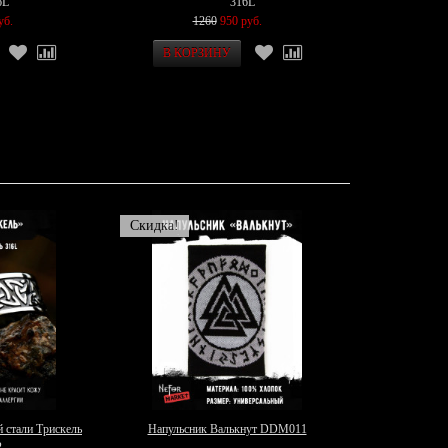
6L
316L
уб.
1260
950 руб.
Скидка!
 стали Трискель
Напульсник Валькнут DDM011
2