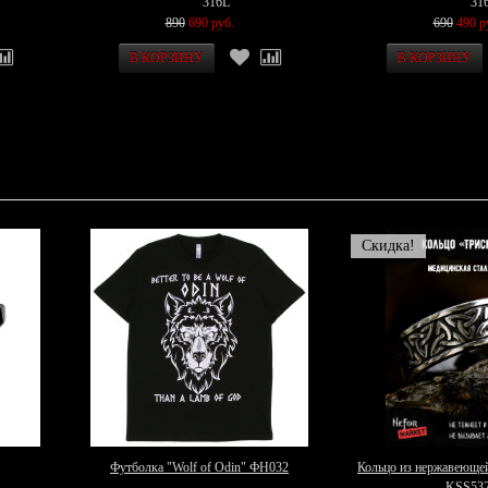
316L
31
890
690 руб.
690
490 р
Скидка!
Футболка "Wolf of Odin" ФН032
Кольцо из нержавеющей
KSS53