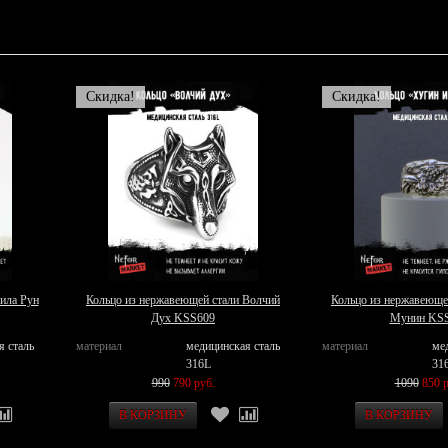
Скидка!
Скидка!
ила Рун
Кольцо из нержавеющей стали Волчий
Кольцо из нержавеюще
Дух KSS609
Мунин KS
я сталь
материал
медицинская сталь
материал
ме
316L
31
990
790 руб.
1090
850 р