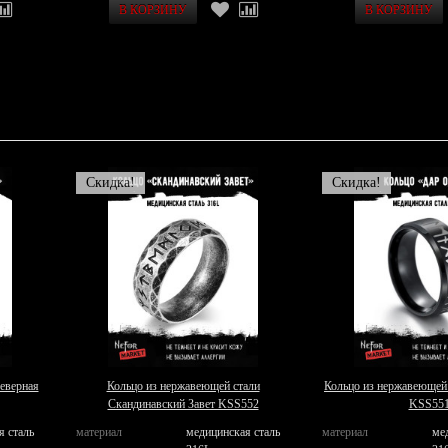
Скидка!
Скидка!
еверная
Кольцо из нержавеющей стали
Кольцо из нержавеющей
Скандинавский Завет KSS552
KSS55
я сталь
материал
медицинская сталь
материал
ме