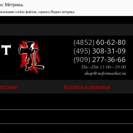
кс Метрика.
льзование cookie-файлов, сервиса Яндекс.метрика .
(4852)
60-62-80
(495)
308-31-09
(909)
277-36-66
Пн—Пт 11:00—19:00
shop@neformarket.ru
доставка
Контакты и реквизиты