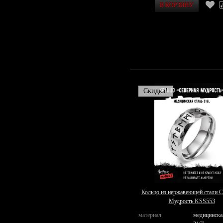
Скидка!
Кольцо из нержавеющей стали С
Мудрость KSS553
материал
медицинска