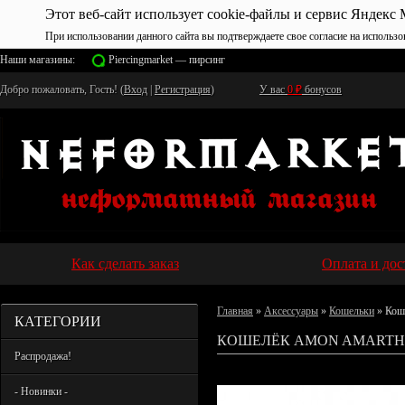
Этот веб-сайт использует cookie-файлы и сервис Яндекс 
При использовании данного сайта вы подтверждаете свое согласие на использо
Наши магазины:
Piercingmarket — пирсинг
Добро пожаловать, Гость! (
Вход
|
Регистрация
)
У вас
0
₽
бонусов
Как сделать заказ
Оплата и дос
Главная
»
Аксессуары
»
Кошельки
» Кош
КАТЕГОРИИ
КОШЕЛЁК AMON AMARTH
Распродажа!
- Новинки -