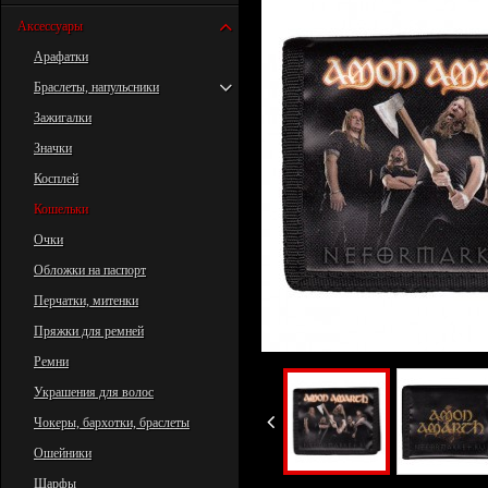
Аксессуары
Арафатки
Браслеты, напульсники
Зажигалки
Значки
Косплей
Кошельки
Очки
Обложки на паспорт
Перчатки, митенки
Пряжки для ремней
Ремни
Украшения для волос
Чокеры, бархотки, браслеты
Ошейники
Шарфы