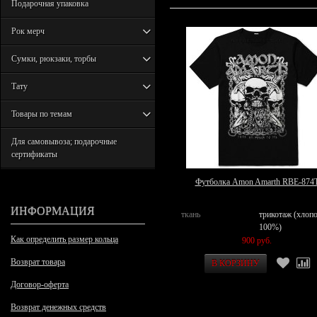
Подарочная упаковка
Рок мерч
Сумки, рюкзаки, торбы
Тату
Товары по темам
Для самовывоза; подарочные
сертификаты
Футболка Amon Amarth RBE-874
ИНФОРМАЦИЯ
ткань
трикотаж (хлоп
100%)
Как определить размер кольца
900 руб.
Возврат товара
Договор-оферта
Возврат денежных средств