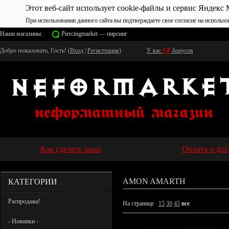
Этот веб-сайт использует cookie-файлы и сервис Яндекс 
При использовании данного сайта вы подтверждаете свое согласие на использо
Наши магазины:
Piercingmarket — пирсинг
Добро пожаловать, Гость! (
Вход
|
Регистрация
)
У вас
0
₽
бонусов
Как сделать заказ
Оплата и дос
КАТЕГОРИИ
AMON AMARTH
Распродажа!
На странице
15
30
45
все
- Новинки -