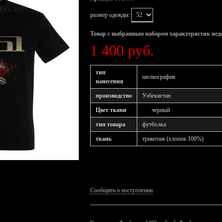
размер одежды:
Товар с выбранным набором характеристик нед
1 400 руб.
тип
шелкография
нанесения
производство
Узбекистан
Цвет ткани
черный
тип товара
футболка
ткань
трикотаж (хлопок 100%)
Сообщить о поступлении