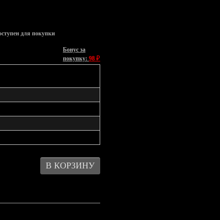
оступен для покупки
Бонус за
₽
покупку:
98