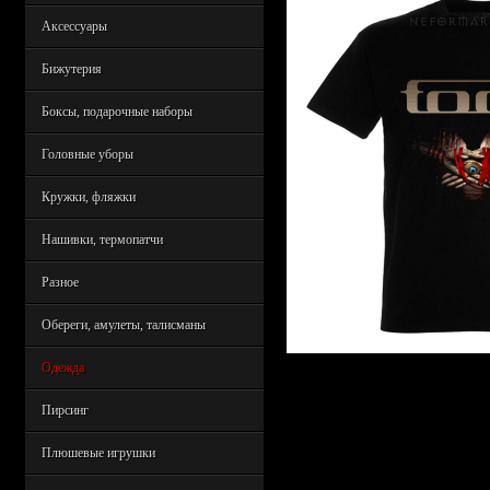
Аксессуары
Бижутерия
Боксы, подарочные наборы
Головные уборы
Кружки, фляжки
Нашивки, термопатчи
Разное
Обереги, амулеты, талисманы
Одежда
Пирсинг
Плюшевые игрушки