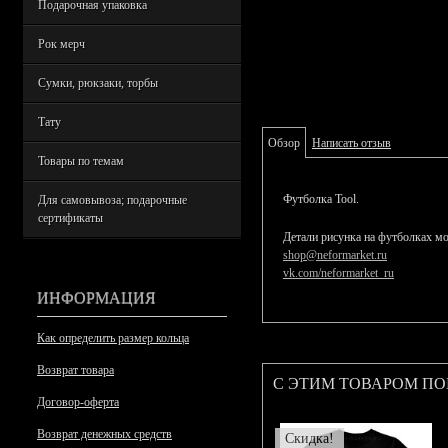
Подарочная упаковка
Рок мерч
Сумки, рюкзаки, торбы
Тату
Обзор
Написать отзыв
Товары по темам
Футболка Tool.
Для самовывоза; подарочные
сертификаты
Детали рисунка на футболках мо
shop@neformarket.ru
vk.com/neformarket_ru
ИНФОРМАЦИЯ
Как определить размер кольца
Возврат товара
С ЭТИМ ТОВАРОМ П
Договор-оферта
Возврат денежных средств
Скидка!