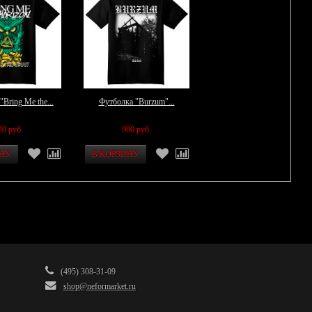
Bring Me the...
Футболка "Burzum"...
00 руб.
900 руб.
(495) 308-31-09
shop@neformarket.ru