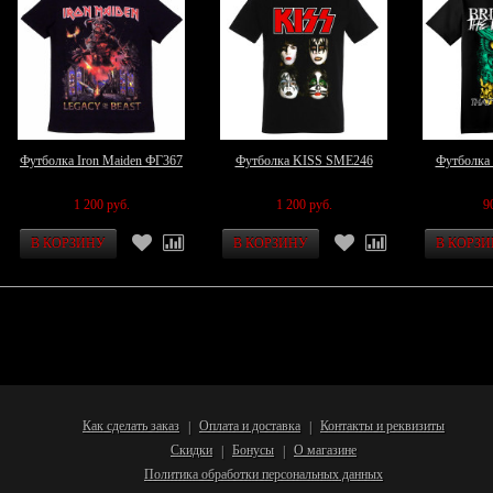
Футболка Iron Maiden ФГ367
Футболка KISS SME246
Футболка "
1 200 руб.
1 200 руб.
9
Как сделать заказ
Оплата и доставка
Контакты и реквизиты
|
|
Скидки
Бонусы
О магазине
|
|
Политика обработки персональных данных