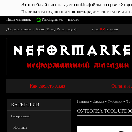
Этот веб-сайт использует cookie-файлы и сервис Янде
При использовании данного сайта вы подтверждаете свое согласие на испо
Наши магазины:
Piercingmarket — пирсинг
Добро пожаловать, Гость! (
Вход
|
Регистрация
)
У вас
0
₽
бонусов
Как сделать заказ
Оплата и 
Главная
»
Одежда
»
Футболки
»
Фут
КАТЕГОРИИ
ФУТБОЛКА TOOL UFD00
Распродажа!
- Новинки -