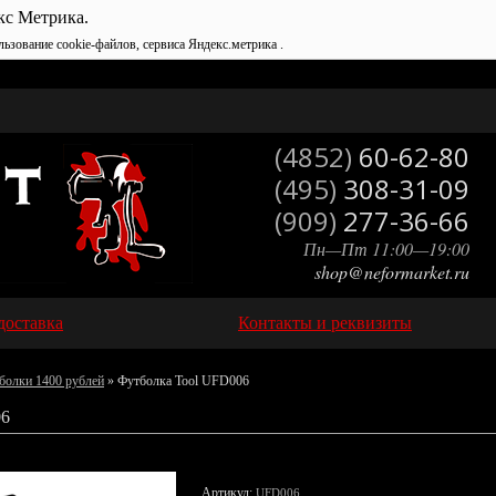
кс Метрика.
льзование cookie-файлов, сервиса Яндекс.метрика .
(4852)
60-62-80
(495)
308-31-09
(909)
277-36-66
Пн—Пт 11:00—19:00
shop@neformarket.ru
доставка
Контакты и реквизиты
болки 1400 рублей
» Футболка Tool UFD006
6
Артикул:
UFD006