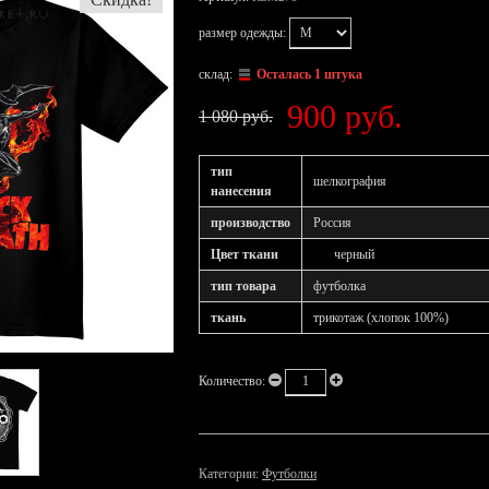
размер одежды:
склад:
Осталась 1 штука
900 руб.
1 080 руб.
тип
шелкография
нанесения
производство
Россия
Цвет ткани
черный
тип товара
футболка
ткань
трикотаж (хлопок 100%)
Количество:
Категории:
Футболки