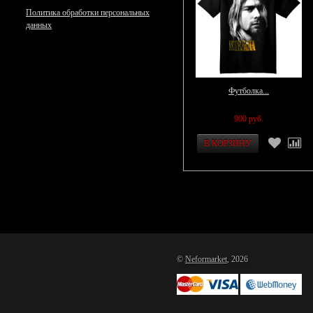
Политика обработки персональных
данных
Футболка...
900 руб.
©
Neformarket
, 2026