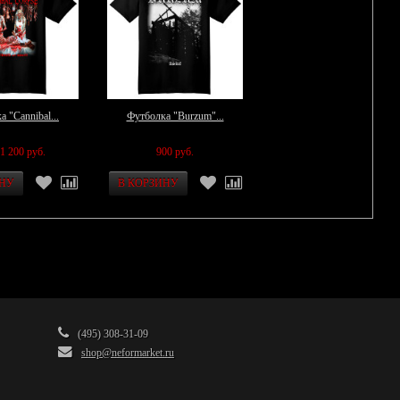
 "Cannibal...
Футболка "Burzum"...
1 200 руб.
900 руб.
(495) 308-31-09
shop@neformarket.ru