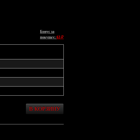
Бонус за
₽
покупку:
63