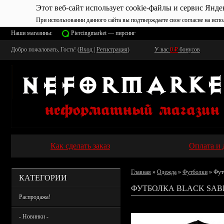
Этот веб-сайт использует cookie-файлы и сервис Янде
При использовании данного сайта вы подтверждаете свое согласие на испо
Наши магазины:
Piercingmarket — пирсинг
Добро пожаловать, Гость! (
Вход
|
Регистрация
)
У вас
0
₽
бонусов
Как сделать заказ
Оплата и 
Главная
»
Одежда
»
Футболки
» Фут
КАТЕГОРИИ
ФУТБОЛКА BLACK SAB
Распродажа!
- Новинки -