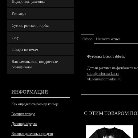
Подарочная упаковка
Рок мерч
Сумки, рюкзаки, торбы
Тату
Обзор
Написать отзыв
Товары по темам
Футболка Black Sabbath.
Для самовывоза; подарочные
сертификаты
Детали рисунка на футболках мо
shop@neformarket.ru
vk.com/neformarket_ru
ИНФОРМАЦИЯ
Как определить размер кольца
С ЭТИМ ТОВАРОМ П
Возврат товара
Договор-оферта
Возврат денежных средств