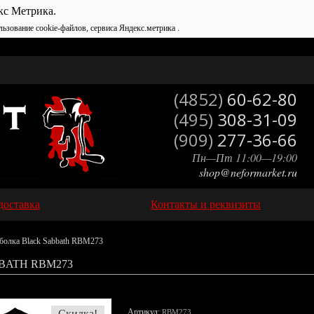
кс Метрика.
льзование cookie-файлов, сервиса Яндекс.метрика .
(4852)
60-62-80
(495)
308-31-09
(909)
277-36-66
Пн—Пт 11:00—19:00
shop@neformarket.ru
доставка
Контакты и реквизиты
болка Black Sabbath RBM273
BATH RBM273
Артикул:
Скидка!
RBM273