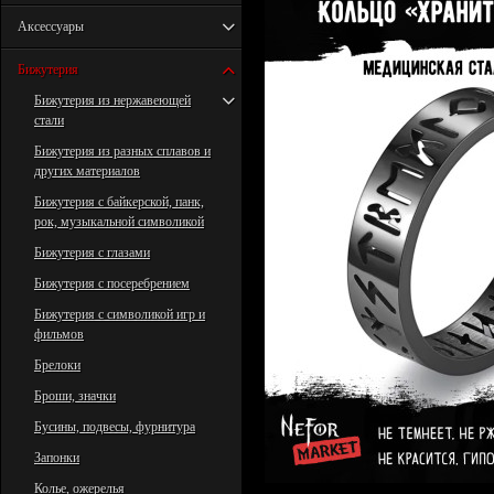
Аксессуары
Бижутерия
Бижутерия из нержавеющей
стали
Бижутерия из разных сплавов и
других материалов
Бижутерия с байкерской, панк,
рок, музыкальной символикой
Бижутерия с глазами
Бижутерия с посеребрением
Бижутерия с символикой игр и
фильмов
Брелоки
Броши, значки
Бусины, подвесы, фурнитура
Запонки
Колье, ожерелья