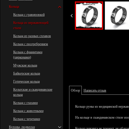
Кольца
Кольца с гравировкой
Кольца из нержавеющей
стали
Кольца из разных сплавов
Кольца с посеребрением
Кольца с фианитами
(цирконами)
Мужские кольца
Байкерские кольца
Готические кольца
Кельтские и скандинавские
Обзор
Написать отзыв
кольца
Кольца с глазами
Кольцо руны из медицинской нержаве
Кольца с животными
На кольце в скандинавском стиле и
Кольца с черепами
Кулоны, подвески
Кольцо викинга не темнеет, не облез