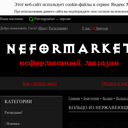
Этот веб-сайт использует cookie-файлы и сервис Яндекс 
При использовании данного сайта вы подтверждаете свое согласие на использо
Наши магазины:
Piercingmarket — пирсинг
Добро пожаловать, Гость! (
Вход
|
Регистрация
)
У вас
0
₽
бонусов
Как сделать заказ
Оплата и дос
Главная
»
Бижутерия
»
Кольца
»
Кольца 
КАТЕГОРИИ
КОЛЬЦО ИЗ НЕРЖАВЕЮЩЕ
Распродажа!
- Новинки -