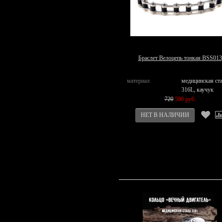
Браслет Велоцепь тонкая BSS013
материал
медицинская ст
316L, каучук
720
590 руб.