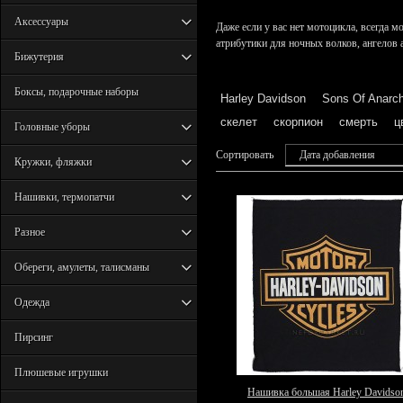
Аксессуары
Даже если у вас нет мотоцикла, всегда м
атрибутики для ночных волков, ангелов 
Бижутерия
Боксы, подарочные наборы
Harley Davidson
Sons Of Anarc
скелет
скорпион
смерть
ц
Головные уборы
Сортировать
Дата добавления
Кружки, фляжки
Нашивки, термопатчи
Разное
Обереги, амулеты, талисманы
Одежда
Пирсинг
Плюшевые игрушки
Нашивка большая Harley Davidso