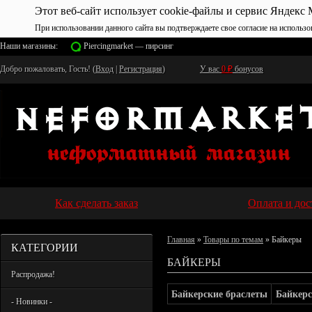
Этот веб-сайт использует cookie-файлы и сервис Яндекс 
При использовании данного сайта вы подтверждаете свое согласие на использо
Наши магазины:
Piercingmarket — пирсинг
Добро пожаловать, Гость! (
Вход
|
Регистрация
)
У вас
0
₽
бонусов
Как сделать заказ
Оплата и дос
Главная
»
Товары по темам
» Байкеры
КАТЕГОРИИ
БАЙКЕРЫ
Распродажа!
Байкерские браслеты
Байкер
- Новинки -