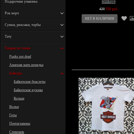
Подарочная упаковка
НШБ019
420
350 руб.
Рок мерч
Сумки, рюкзаки, торбы
Тату
Товары по темам
Punks not dead
Анархия мать порядка
Байкеры
Байкерские браслеты
Байкерские кулоны
Кольца
Волки
Готы
Пентаграммы
Стимпанк