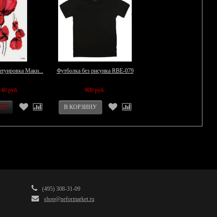
атуировка Маки...
Футболка без рисунка RBE-079
40 руб.
900 руб.
(495) 308-31-09
shop@neformarket.ru