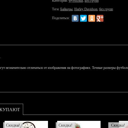
Категории:
Футболки
,
Без групп
Теги:
Байкеры
,
Harley Davidson
,
без групп
Поделиться:
.
гут незначительно отличаться от изображения на фотографиях. Точные размеры футболо
ОКУПАЮТ
Скидка!
Скидка!
Скидка!