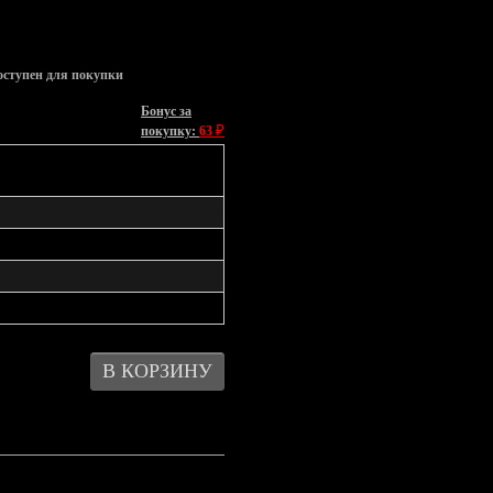
оступен для покупки
Бонус за
₽
покупку:
63