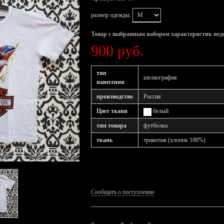
размер одежды:
Товар с выбранным набором характеристик нед
900 руб.
тип
шелкография
нанесения
производство
Россия
Цвет ткани
белый
тип товара
футболка
ткань
трикотаж (хлопок 100%)
Сообщить о поступлении