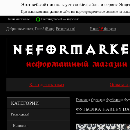
Этот веб-сайт использует cookie-файлы и сервис Янде
При использовании данного сайта вы подтверждаете свое согласие на испо
Наши магазины:
Piercingmarket — пирсинг
Добро пожаловать, Гость! (
Вход
|
Регистрация
)
У вас
0
₽
бонусов
Как сделать заказ
Оплата и 
Главная
»
Одежда
»
Футболки
» Фут
КАТЕГОРИИ
ФУТБОЛКА HARLEY DAV
Распродажа!
- Новинки -