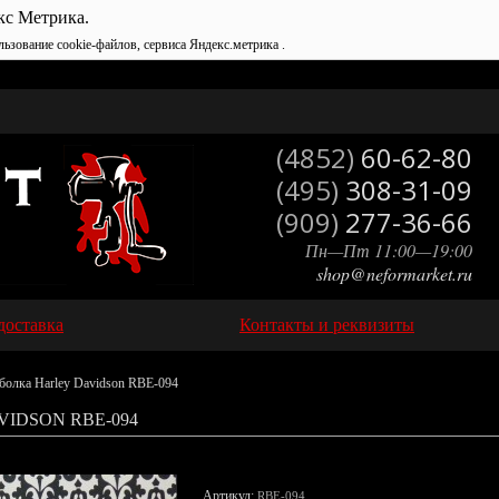
кс Метрика.
льзование cookie-файлов, сервиса Яндекс.метрика .
(4852)
60-62-80
(495)
308-31-09
(909)
277-36-66
Пн—Пт 11:00—19:00
shop@neformarket.ru
доставка
Контакты и реквизиты
болка Harley Davidson RBE-094
IDSON RBE-094
Артикул:
RBE-094