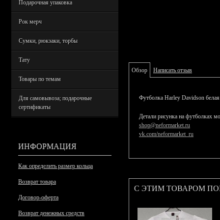
Подарочная упаковка
Рок мерч
Сумки, рюкзаки, торбы
Тату
Обзор
Написать отзыв
Товары по темам
Футболка Harley Davidson белая
Для самовывоза; подарочные
сертификаты
Детали рисунка на футболках мо
shop@neformarket.ru
vk.com/neformarket_ru
ИНФОРМАЦИЯ
Как определить размер кольца
Возврат товара
С ЭТИМ ТОВАРОМ П
Договор-оферта
Возврат денежных средств