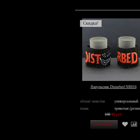
Скидка!
Напульсник Disturbed NR016
обхват запястья
универсальный
ткань
трикотаж (резин
100
80 руб.