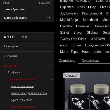
Bring Me The Horizon
Bullet for
0 руб.
3 950 руб.
Exploited
Fall Out Boy
Five F
длина браслета
Joy Division
King Diamond
K
ширина браслета
Morbid Angel
Motorhead
Mus
Placebo
Powerwolf
Punks not
Skillet
Slayer
Slipknot
Suic
КАТЕГОРИИ
Twenty One Pilots
WBTBWB
волк
готика
Гражданская Об
Распродажа!
Молот Тора
Наив
орёл
па
- Новинки -
Сортировать
Хиты продаж
Аксессуары
Арафатки
Скидка!
Браслеты, напульсники
Браслеты кожаные
Браслеты медицинская сталь
Браслеты металл
Мужские браслеты