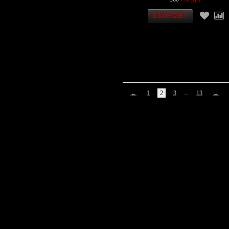
←
1
2
3
...
13
→