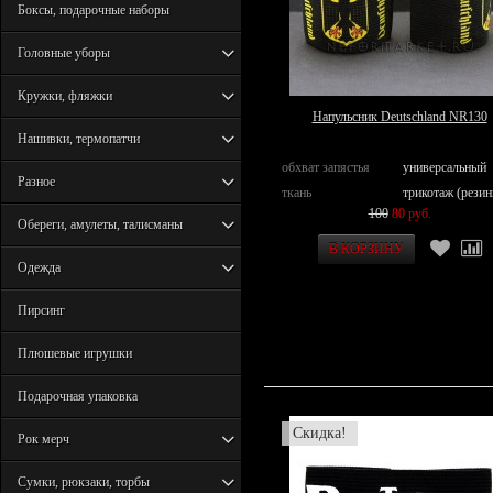
Боксы, подарочные наборы
Головные уборы
Кружки, фляжки
Напульсник Deutschland NR130
Нашивки, термопатчи
обхват запястья
универсальный
Разное
ткань
трикотаж (резин
100
80 руб.
Обереги, амулеты, талисманы
Одежда
Пирсинг
Плюшевые игрушки
Подарочная упаковка
Скидка!
Рок мерч
Сумки, рюкзаки, торбы