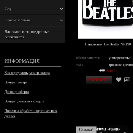
Тату
Товары по темам
Для самовывоза; подарочные
сертификаты
Напульсник The Beatles NR190
обхват запястья
универсальный
ИНФОРМАЦИЯ
ткань
трикотаж (резин
100
80 руб.
Как определить размер кольца
Возврат товара
Договор-оферта
Возврат денежных средств
Политика обработки персональных
данных
Скидка!