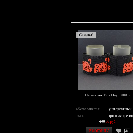
Скидка!
Напульсник Pink Floyd NR017
обхват запястья
универсальный
ткань
трикотаж (резин
100
80 руб.