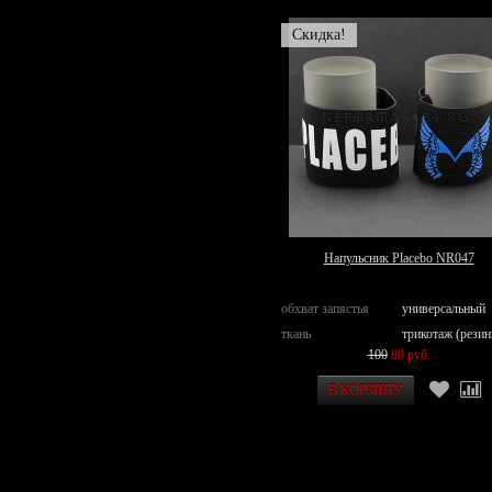
Скидка!
Напульсник Placebo NR047
обхват запястья
универсальный
ткань
трикотаж (резин
100
80 руб.