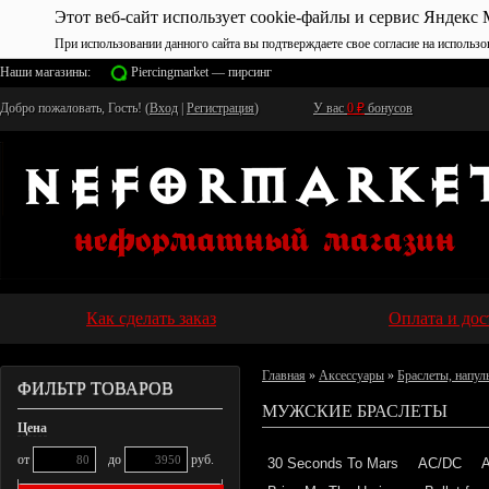
Этот веб-сайт использует cookie-файлы и сервис Яндекс 
При использовании данного сайта вы подтверждаете свое согласие на использо
Наши магазины:
Piercingmarket — пирсинг
Добро пожаловать, Гость! (
Вход
|
Регистрация
)
У вас
0
₽
бонусов
Как сделать заказ
Оплата и дос
Главная
»
Аксессуары
»
Браслеты, напул
ФИЛЬТР ТОВАРОВ
МУЖСКИЕ БРАСЛЕТЫ
Цена
от
до
руб.
30 Seconds To Mars
AC/DC
A