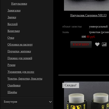
Напульсники
Зажигалки
Напульсник Скорпион NR133
Значки
Косплей
обхват запястья
универсальный
Кошельки
ткань
трикотаж (резин
100
80 руб.
Очки
Обложки на паспорт
Перчатки, митенки
Пряжки для ремней
Ремни
Украшения для волос
Чокеры, бархотки, браслеты
Скидка!
Ошейники
Шарфы
Бижутерия