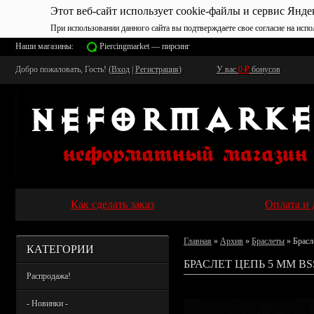
Этот веб-сайт использует cookie-файлы и сервис Янде
При использовании данного сайта вы подтверждаете свое согласие на испо
Наши магазины:
Piercingmarket — пирсинг
Добро пожаловать, Гость! (
Вход
|
Регистрация
)
У вас
0
₽
бонусов
Как сделать заказ
Оплата и 
Главная
»
Архив
»
Браслеты
» Брасл
КАТЕГОРИИ
БРАСЛЕТ ЦЕПЬ 5 ММ BS
Распродажа!
- Новинки -