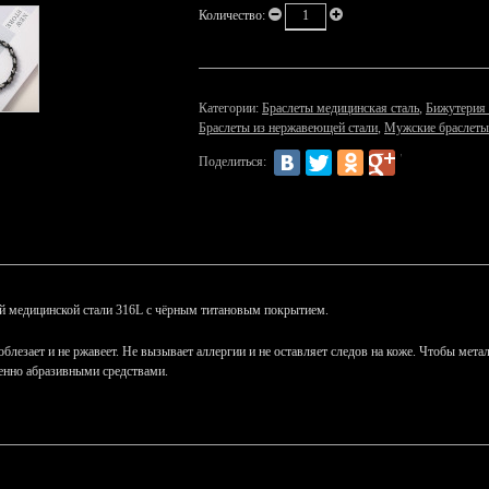
Количество:
Категории:
Браслеты медицинская сталь
,
Бижутерия 
Браслеты из нержавеющей стали
,
Мужские браслеты
Поделиться:
й медицинской стали 316L с чёрным титановым покрытием.
облезает и не ржавеет. Не вызывает аллергии и не оставляет следов на коже. Чтобы мет
енно абразивными средствами.