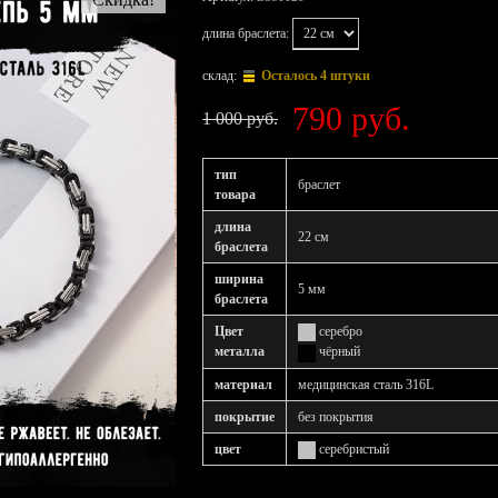
длина браслета:
склад:
Осталось 4 штуки
790 руб.
1 000 руб.
тип
браслет
товара
длина
22 см
браслета
ширина
5 мм
браслета
Цвет
серебро
металла
чёрный
материал
медицинская сталь 316L
покрытие
без покрытия
цвет
серебристый