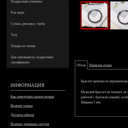
Подарочная упаковка
Рок мерч
Сумки, рюкзаки, торбы
Тату
Товары по темам
Для самовывоза; подарочные
сертификаты
Обзор
Написать отзыв
Браслет-цепочка из нержавеюще
ИНФОРМАЦИЯ
Мужской браслет не темнеет, не 
Как определить размер кольца
работой с бытовой химией, особ
Ширина 5 мм.
Возврат товара
Договор-оферта
Возврат денежных средств