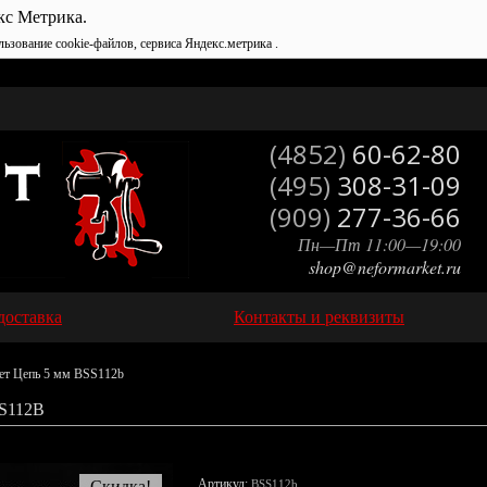
кс Метрика.
льзование cookie-файлов, сервиса Яндекс.метрика .
(4852)
60-62-80
(495)
308-31-09
(909)
277-36-66
Пн—Пт 11:00—19:00
shop@neformarket.ru
доставка
Контакты и реквизиты
ет Цепь 5 мм BSS112b
S112B
Артикул:
Скидка!
BSS112b