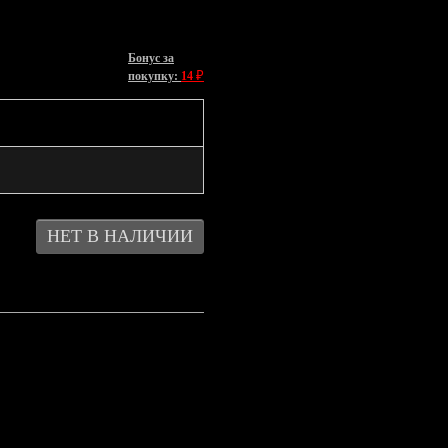
Бонус за
₽
покупку:
14