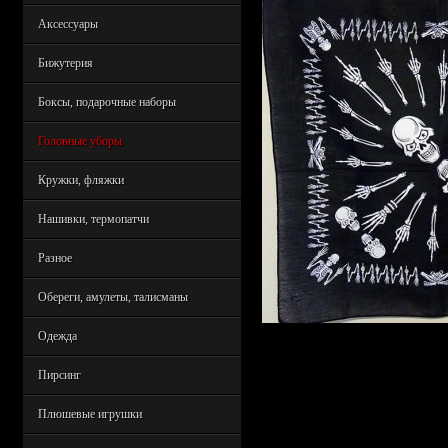
Аксессуары
Бижутерия
Боксы, подарочные наборы
Головные уборы
Кружки, фляжки
Нашивки, термопатчи
Разное
Обереги, амулеты, талисманы
Одежда
Пирсинг
Плюшевые игрушки