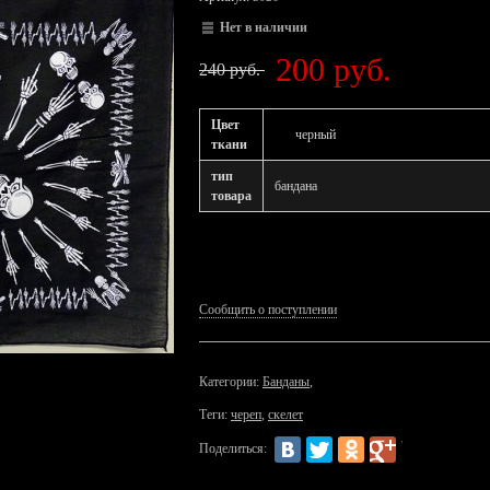
Нет в наличии
200 руб.
240 руб.
Цвет
черный
ткани
тип
бандана
товара
Сообщить о поступлении
Категории:
Банданы
,
Теги:
череп
,
скелет
Поделиться: