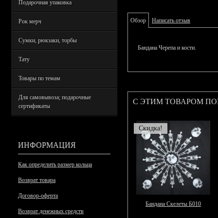
Подарочная упаковка
Обзор
Написать отзыв
Рок мерч
Сумки, рюкзаки, торбы
Бандана Черепа и кости.
Тату
Товары по темам
Для самовывоза; подарочные
С ЭТИМ ТОВАРОМ П
сертификаты
Скидка!
ИНФОРМАЦИЯ
Как определить размер кольца
Возврат товара
Договор-оферта
Бандана Скелеты Б010
Возврат денежных средств