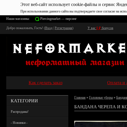
Этот веб-сайт использует cookie-файлы и сервис Янде
При использовании данного сайта вы подтверждаете свое согласие на испо
Наши магазины:
Piercingmarket — пирсинг
Добро пожаловать, Гость! (
Вход
|
Регистрация
)
У вас
0
₽
бонусов
Как сделать заказ
Оплата и 
Главная
»
Головные уборы
»
Бандан
КАТЕГОРИИ
БАНДАНА ЧЕРЕПА И КО
Распродажа!
- Новинки -