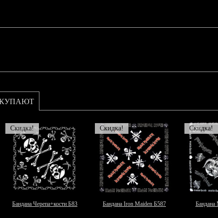
ОКУПАЮТ
Скидка!
Скидка!
Скидка!
Бандана Черепа+кости Б83
Бандана Iron Maiden Б587
Бандана 