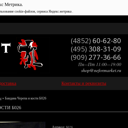
кс Метрика.
льзование cookie-файлов, сервиса Яндекс.метрика .
(4852)
60-62-80
(495)
308-31-09
(909)
277-36-66
Пн—Пт 11:00—19:00
shop@neformarket.ru
доставка
Контакты и реквизиты
ы
» Бандана Черепа и кости Б026
СТИ Б026
Артикул:
Б026