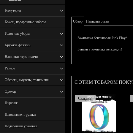
Бижутерия
Обзор
Написать отзыв
Боксы, подарочные наборы
Головные уборы
Зажигалка бензиновая Pink Floyd.
Кружки, фляжки
Бензин в комплект не входит!
Нашивки, термопатчи
Разное
Обереги, амулеты, талисманы
С ЭТИМ ТОВАРОМ ПОК
Одежда
Скидка!
Пирсинг
Плюшевые игрушки
Подарочная упаковка