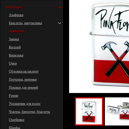
Аксессуары
Арафатки
Браслеты, напульсники
Зажигалки
Значки
Косплей
Кошельки
Очки
Обложки на паспорт
Перчатки, митенки
Пряжки для ремней
Ремни
Украшения для волос
Чокеры, бархотки, браслеты
Ошейники
Шарфы