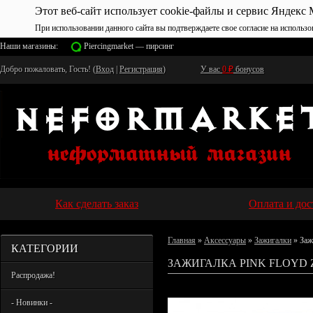
Этот веб-сайт использует cookie-файлы и сервис Яндекс 
При использовании данного сайта вы подтверждаете свое согласие на использо
Наши магазины:
Piercingmarket — пирсинг
Добро пожаловать, Гость! (
Вход
|
Регистрация
)
У вас
0
₽
бонусов
Как сделать заказ
Оплата и дос
Главная
»
Аксессуары
»
Зажигалки
» Заж
КАТЕГОРИИ
ЗАЖИГАЛКА PINK FLOYD Z
Распродажа!
- Новинки -