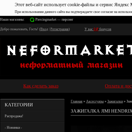
Этот веб-сайт использует cookie-файлы и сервис Яндекс 
При использовании данного сайта вы подтверждаете свое согласие на использо
Наши магазины:
Piercingmarket — пирсинг
Добро пожаловать, Гость! (
Вход
|
Регистрация
)
У вас
0
₽
бонусов
Как сделать заказ
Оплата и дос
Главная
»
Аксессуары
»
Зажигалки
» Заж
КАТЕГОРИИ
ЗАЖИГАЛКА JIMI HENDRIX
Распродажа!
- Новинки -