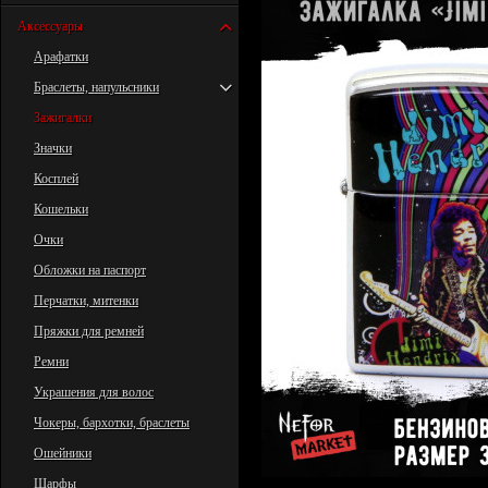
Аксессуары
Арафатки
Браслеты, напульсники
Зажигалки
Значки
Косплей
Кошельки
Очки
Обложки на паспорт
Перчатки, митенки
Пряжки для ремней
Ремни
Украшения для волос
Чокеры, бархотки, браслеты
Ошейники
Шарфы