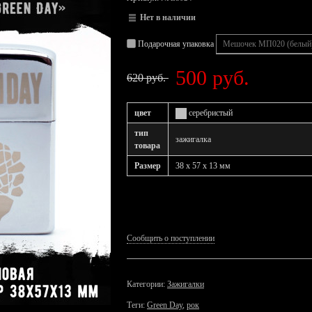
Нет в наличии
Подарочная упаковка
500 руб.
620 руб.
цвет
серебристый
тип
зажигалка
товара
Размер
38 x 57 x 13 мм
Сообщить о поступлении
Категории:
Зажигалки
Теги:
Green Day
,
рок