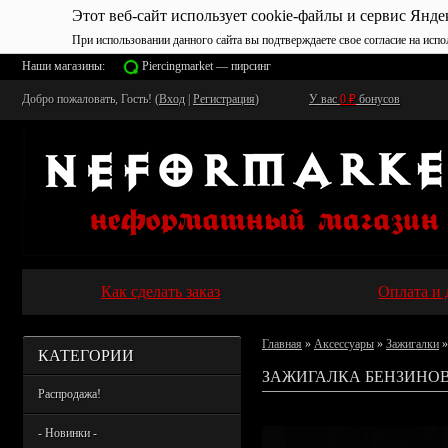
Этот веб-сайт использует cookie-файлы и сервис Янде
При использовании данного сайта вы подтверждаете свое согласие на испо
Наши магазины:
Piercingmarket — пирсинг
Добро пожаловать, Гость! (
Вход
|
Регистрация
)
У вас
0
₽
бонусов
Как сделать заказ
Оплата и 
Главная
»
Аксессуары
»
Зажигалки
»
КАТЕГОРИИ
ЗАЖИГАЛКА БЕНЗИНОВ
Распродажа!
- Новинки -