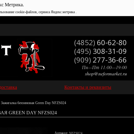
кс Метрика.
льзование cookie-файлов, сервиса Яндекс.метрика .
(4852)
60-62-80
(495)
308-31-09
(909)
277-36-66
Пн—Пт 11:00—19:00
shop@neformarket.ru
доставка
Контакты и реквизиты
 Зажигалка бензиновая Green Day NFZS024
АЯ GREEN DAY NFZS024
Артикул:
NFZS024