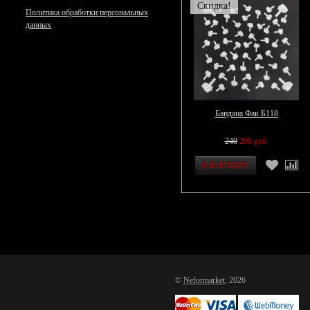
Скидка!
Политика обработки персональных
данных
Бандана Фак Б118
240
200 руб.
©
Neformarket
, 2026