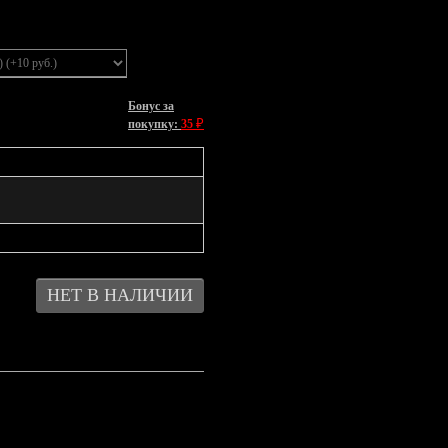
Бонус за
₽
покупку:
35