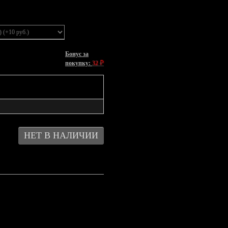
Бонус за
₽
покупку:
32