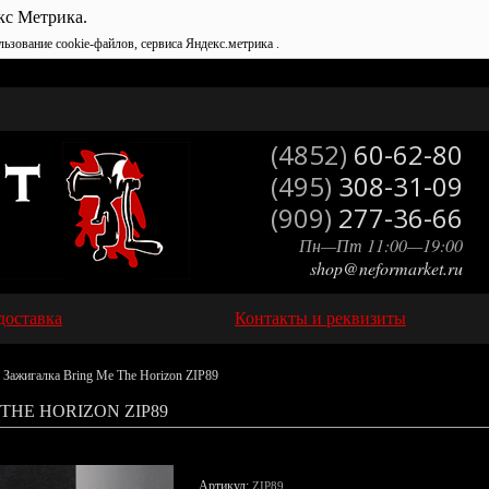
кс Метрика.
льзование cookie-файлов, сервиса Яндекс.метрика .
(4852)
60-62-80
(495)
308-31-09
(909)
277-36-66
Пн—Пт 11:00—19:00
shop@neformarket.ru
доставка
Контакты и реквизиты
 Зажигалка Bring Me The Horizon ZIP89
THE HORIZON ZIP89
Артикул:
ZIP89