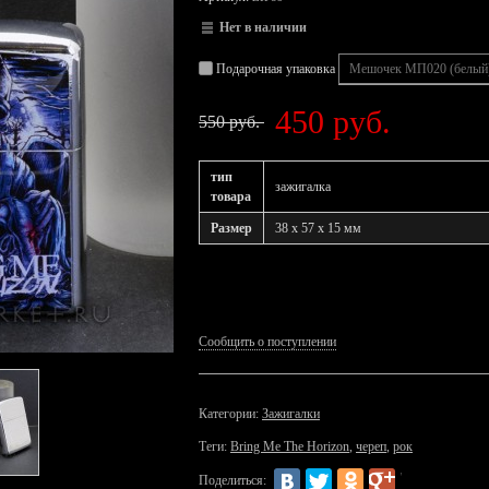
Нет в наличии
Подарочная упаковка
450 руб.
550 руб.
тип
зажигалка
товара
Размер
38 x 57 x 15 мм
Сообщить о поступлении
Категории:
Зажигалки
Теги:
Bring Me The Horizon
,
череп
,
рок
Поделиться: