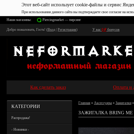
Этот веб-сайт использует cookie-файлы и сервис Янде
При использовании данного сайта вы подтверждаете свое согласие на испо
Наши магазины:
Piercingmarket — пирсинг
Добро пожаловать, Гость! (
Вход
|
Регистрация
)
У вас
0
₽
бонусов
Как сделать заказ
Оплата и 
Главная
»
Аксессуары
»
Зажигалки
»
КАТЕГОРИИ
ЗАЖИГАЛКА BRING ME 
Распродажа!
- Новинки -