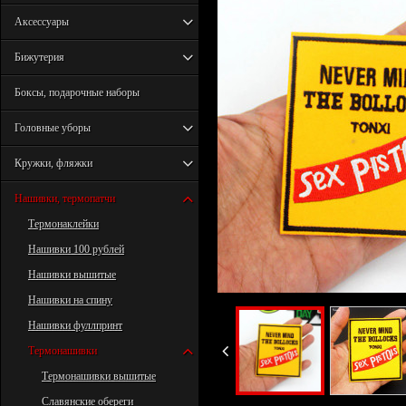
Аксессуары
Бижутерия
Боксы, подарочные наборы
Головные уборы
Кружки, фляжки
Нашивки, термопатчи
Термонаклейки
Нашивки 100 рублей
Нашивки вышитые
Нашивки на спину
Нашивки фуллпринт
Термонашивки
Термонашивки вышитые
Славянские обереги