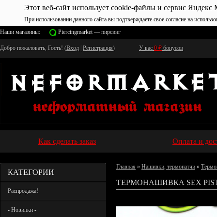
Этот веб-сайт использует cookie-файлы и сервис Яндекс 
При использовании данного сайта вы подтверждаете свое согласие на использо
Наши магазины:
Piercingmarket — пирсинг
Добро пожаловать, Гость! (
Вход
|
Регистрация
)
У вас
0
₽
бонусов
Как сделать заказ
Оплата и дос
Главная
»
Нашивки, термопатчи
»
Термо
КАТЕГОРИИ
ТЕРМОНАШИВКА SEX PIST
Распродажа!
- Новинки -