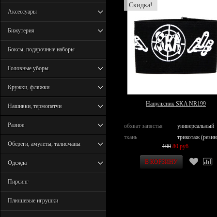
Скидка!
Аксессуары
Бижутерия
Боксы, подарочные наборы
Головные уборы
Кружки, фляжки
Напульсник SKA NR199
Нашивки, термопатчи
Разное
обхват запястья
универсальный
ткань
трикотаж (резин
Обереги, амулеты, талисманы
100
80 руб.
Одежда
Пирсинг
Плюшевые игрушки