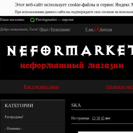
Этот веб-сайт использует cookie-файлы и сервис Яндекс 
При использовании данного сайта вы подтверждаете свое согласие на использо
Наши магазины:
Piercingmarket — пирсинг
Добро пожаловать, Гость! (
Вход
|
Регистрация
)
У вас
0
₽
бонусов
Как сделать заказ
Оплата и дос
КАТЕГОРИИ
SKA
Распродажа!
На странице
15
30
45
все
- Новинки -