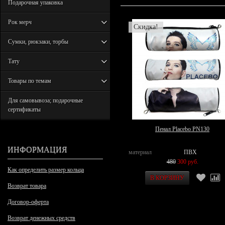
Подарочная упаковка
Рок мерч
Скидка!
Сумки, рюкзаки, торбы
Тату
Товары по темам
Для самовывоза; подарочные
сертификаты
Пенал Placebo PN130
ИНФОРМАЦИЯ
материал
ПВХ
480
300 руб.
Как определить размер кольца
Возврат товара
Договор-оферта
Возврат денежных средств