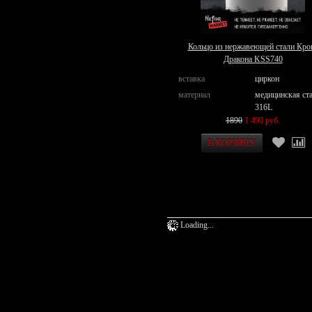
Кольцо из нержавеющей стали Кро
Дракона KSS740
вставка
циркон
материал
медицинская ст
316L
1890
1 490 руб.
Loading...