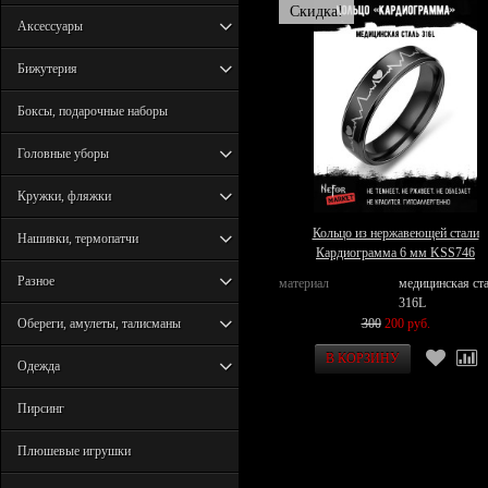
Скидка!
Аксессуары
Бижутерия
Боксы, подарочные наборы
Головные уборы
Кружки, фляжки
Кольцо из нержавеющей стали
Нашивки, термопатчи
Кардиограмма 6 мм KSS746
Разное
материал
медицинская ст
316L
300
200 руб.
Обереги, амулеты, талисманы
Одежда
Пирсинг
Плюшевые игрушки