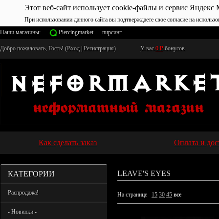
Этот веб-сайт использует cookie-файлы и сервис Яндекс 
При использовании данного сайта вы подтверждаете свое согласие на использо
Наши магазины:
Piercingmarket — пирсинг
Добро пожаловать, Гость! (
Вход
|
Регистрация
)
У вас
0
₽
бонусов
Как сделать заказ
Оплата и дос
КАТЕГОРИИ
LEAVE'S EYES
Распродажа!
На странице
15
30
45
все
- Новинки -