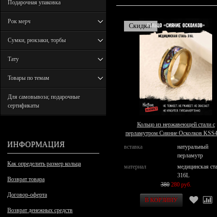
Подарочная упаковка
Рок мерч
Скидка!
Сумки, рюкзаки, торбы
Тату
Товары по темам
Для самовывоза; подарочные
сертификаты
Кольцо из нержавеющей стали с
перламутром Сияние Осколков KSS
ИНФОРМАЦИЯ
вставка
натуральный
перламутр
Как определить размер кольца
материал
медицинская ст
316L
Возврат товара
380
280 руб.
Договор-оферта
Возврат денежных средств