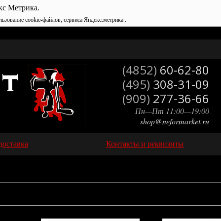
кс Метрика.
льзование cookie-файлов, сервиса Яндекс.метрика .
(4852)
60-62-80
(495)
308-31-09
(909)
277-36-66
Пн—Пт 11:00—19:00
shop@neformarket.ru
доставка
Контакты и реквизиты