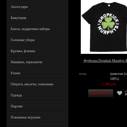
Аксессуары
Бижутерия
Боксы, подарочные наборы
Головные уборы
Кружки, фляжки
Футболка Dropkick Murphys 
Нашивки, термопатчи
Разное
ткань
трикотаж (
100%)
1 200 руб.
Обереги, амулеты, талисманы
Одежда
Пирсинг
Плюшевые игрушки