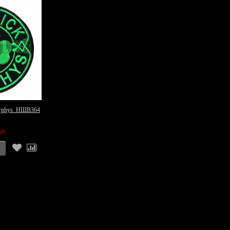
rphys. НШВ364
уб.