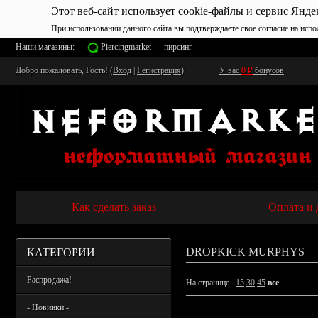
Этот веб-сайт использует cookie-файлы и сервис Янде
При использовании данного сайта вы подтверждаете свое согласие на испо
Наши магазины:
Piercingmarket — пирсинг
Добро пожаловать, Гость! (
Вход
|
Регистрация
)
У вас
0
₽
бонусов
Как сделать заказ
Оплата и 
КАТЕГОРИИ
DROPKICK MURPHYS
Распродажа!
На странице
15
30
45
все
- Новинки -