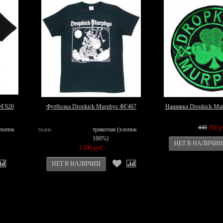
ФГ620
Футболка Dropkick Murphys ФГ467
Нашивка Dropkick Mu
440
360 р
хлопок
ткань
трикотаж (хлопок
100%)
1 200 руб.