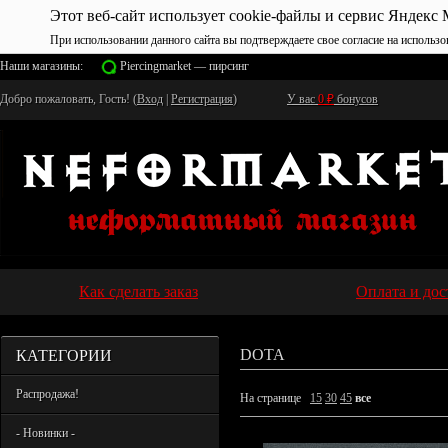
Этот веб-сайт использует cookie-файлы и сервис Яндекс 
При использовании данного сайта вы подтверждаете свое согласие на использо
Наши магазины:
Piercingmarket — пирсинг
Добро пожаловать, Гость! (
Вход
|
Регистрация
)
У вас
0
₽
бонусов
Как сделать заказ
Оплата и дос
КАТЕГОРИИ
DOTA
Распродажа!
На странице
15
30
45
все
- Новинки -