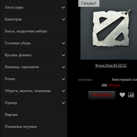
Скидка!
Аксессуары
Бижутерия
Боксы, подарочные наборы
Головные уборы
Кружки, фляжки
Кулон Dota КСН232
Нашивки, термопатчи
Разное
материал
бижутерный спл
290
210 руб.
Обереги, амулеты, талисманы
Одежда
Пирсинг
Плюшевые игрушки