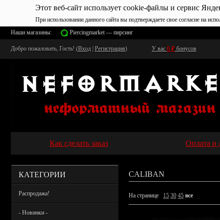
Этот веб-сайт использует cookie-файлы и сервис Янде
При использовании данного сайта вы подтверждаете свое согласие на испо
Наши магазины:
Piercingmarket — пирсинг
Добро пожаловать, Гость! (
Вход
|
Регистрация
)
У вас
0
₽
бонусов
Как сделать заказ
Оплата и 
КАТЕГОРИИ
CALIBAN
Распродажа!
На странице
15
30
45
все
- Новинки -