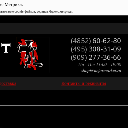
кс Метрика.
льзование cookie-файлов, сервиса Яндекс.метрика .
(4852)
60-62-80
(495)
308-31-09
(909)
277-36-66
Пн—Пт 11:00—19:00
shop@neformarket.ru
доставка
Контакты и реквизиты