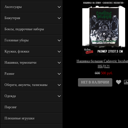
Аксессуары
Бижутерия
Боксы, подарочные наборы
Головные уборы
Кружки, фляжки
Нашивка большая Cadaveric Incubat
Нашивки, термопатчи
НБД121
600
500 руб.
Разное
Обереги, амулеты, талисманы
Одежда
Пирсинг
Плюшевые игрушки