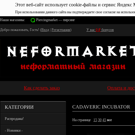
Этот веб-сайт использует cookie-файлы и сервис Яндекс 
При использовании данного сайта вы подтверждаете свое согласие на использо
Наши магазины:
Piercingmarket — пирсинг
Добро пожаловать, Гость! (
Вход
|
Регистрация
)
У вас
0
₽
бонусов
Как сделать заказ
Оплата и дос
КАТЕГОРИИ
CADAVERIC INCUBATOR
Распродажа!
На странице
15
30
45
все
- Новинки -