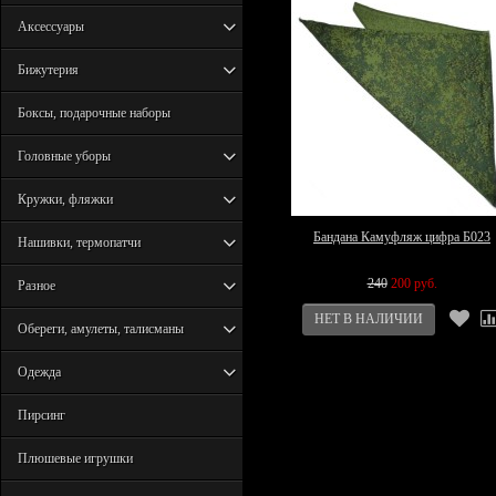
Аксессуары
Бижутерия
Боксы, подарочные наборы
Головные уборы
Кружки, фляжки
Бандана Камуфляж цифра Б023
Нашивки, термопатчи
240
200 руб.
Разное
Обереги, амулеты, талисманы
Одежда
Пирсинг
Плюшевые игрушки