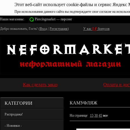
Этот веб-сайт использует cookie-файлы и сервис Яндекс 
При использовании данного сайта вы подтверждаете свое согласие на использо
Наши магазины:
Piercingmarket — пирсинг
Добро пожаловать, Гость! (
Вход
|
Регистрация
)
У вас
0
₽
бонусов
Как сделать заказ
Оплата и дос
КАТЕГОРИИ
КАМУФЛЯЖ
Распродажа!
На странице
15
30
45
все
- Новинки -