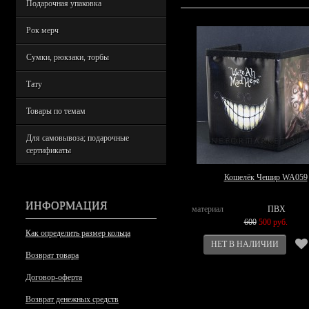
Подарочная упаковка
Рок мерч
Сумки, рюкзаки, торбы
Тату
Товары по темам
Для самовывоза; подарочные
сертификаты
Кошелёк Чешир WA059
ИНФОРМАЦИЯ
материал
ПВХ
600
500 руб.
Как определить размер кольца
Возврат товара
Договор-оферта
Возврат денежных средств