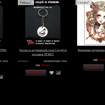
Скидка!
Скидка!
FP004
Брелок из медицинской стали Следуй за
Временная татуировка
кроликом NFB027
180
150 р
я сталь
материал
нержавеющая сталь
510
390 руб.