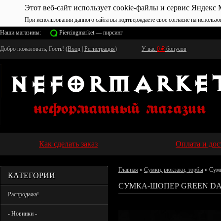
Этот веб-сайт использует cookie-файлы и сервис Яндекс 
При использовании данного сайта вы подтверждаете свое согласие на использо
Наши магазины:
Piercingmarket — пирсинг
Добро пожаловать, Гость! (
Вход
|
Регистрация
)
У вас
0
₽
бонусов
Как сделать заказ
Оплата и дос
Главная
»
Сумки, рюкзаки, торбы
» Сум
КАТЕГОРИИ
СУМКА-ШОПЕР GREEN DA
Распродажа!
- Новинки -