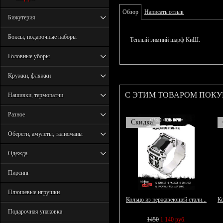
Обзор
Написать отзыв
Бижутерия
Боксы, подарочные наборы
Тёплый зимний шарф КиШ.
Головные уборы
Кружки, фляжки
С ЭТИМ ТОВАРОМ ПОК
Нашивки, термопатчи
Разное
Скидка!
Обереги, амулеты, талисманы
Одежда
Пирсинг
Плюшевые игрушки
Кольцо из нержавеющей стали...
Ко
Подарочная упаковка
1450
1 140 руб.