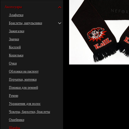
Аксессуары
Арафатки
Браслеты, напульсники
Зажигалки
Значки
Косплей
Кошельки
Очки
Обложки на паспорт
Перчатки, митенки
Пряжки для ремней
Ремни
Украшения для волос
Чокеры, бархотки, браслеты
Ошейники
Шарфы