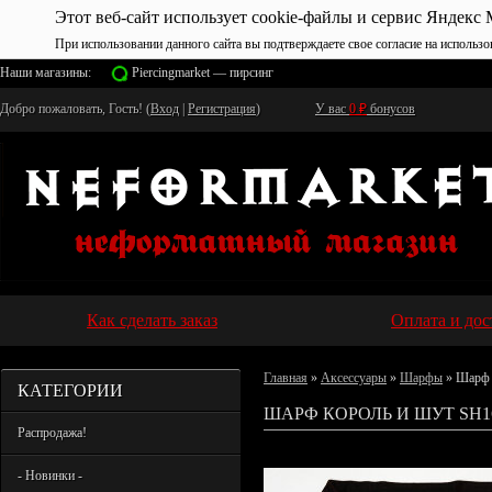
Этот веб-сайт использует cookie-файлы и сервис Яндекс 
При использовании данного сайта вы подтверждаете свое согласие на использо
Наши магазины:
Piercingmarket — пирсинг
Добро пожаловать, Гость! (
Вход
|
Регистрация
)
У вас
0
₽
бонусов
Как сделать заказ
Оплата и дос
Главная
»
Аксессуары
»
Шарфы
» Шарф 
КАТЕГОРИИ
ШАРФ КОРОЛЬ И ШУТ SH1
Распродажа!
- Новинки -