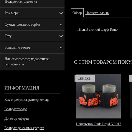
Подарочная упаковка
Рок мерч
Обзор
Написать отзыв
Сумки, рюкзаки, торбы
Тёплый зимний шарф Кино.
Тату
Товары по темам
Для самовывоза; подарочные
С ЭТИМ ТОВАРОМ ПОК
сертификаты
Скидка!
ИНФОРМАЦИЯ
Как определить размер кольца
Возврат товара
Договор-оферта
Напульсник Pink Floyd NR017
Возврат денежных средств