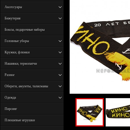
Аксессуары
Бижутерия
Боксы, подарочные наборы
Головные уборы
Кружки, фляжки
Нашивки, термопатчи
Разное
Обереги, амулеты, талисманы
Одежда
Пирсинг
Плюшевые игрушки