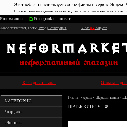
Этот веб-сайт использует cookie-файлы и сервис Яндекс 
При использовании данного сайта вы подтверждаете свое согласие на использо
Наши магазины:
Piercingmarket — пирсинг
Добро пожаловать, Гость! (
Вход
|
Регистрация
)
У вас
0
₽
бонусов
Как сделать заказ
Оплата и дос
Главная
»
Архив
»
Шарфы и шапки
» Ша
КАТЕГОРИИ
ШАРФ КИНО SH38
Распродажа!
- Новинки -